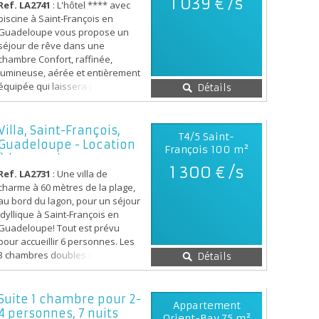
1 039 € /s
Ref. LA2741
: L'hôtel **** avec
en mer en catamaran, massag...
piscine à Saint-François en
Guadeloupe vous propose un
séjour de rêve dans une
chambre Confort, raffinée,
lumineuse, aérée et entièrement
équipée qui laissera place à la
Détails
détente. Des matières naturelles
telles que le bois, le rotin et le
bambou vous permettront de
Villa, Saint-François,
T4/5 Saint-
vous déconnecter et vous
Guadeloupe - Location
François
100 m²
plongeront dans un univers
à la semai...
authentique. Un lit d'appoint
1 300 € /s
Ref. LA2731
: Une villa de
peut être ajouté sur...
charme à 60 mètres de la plage,
au bord du lagon, pour un séjour
idyllique à Saint-François en
Guadeloupe! Tout est prévu
pour accueillir 6 personnes. Les
3 chambres doubles climatisées
Détails
s’ouvrent sur la piscine. Chacune
possède sa salle d’eau avec
douche, lavabo et WC. Un
Suite 1 chambre pour 2-
Appartement
espace séjour et cuisine
4 personnes, 7 nuits
Orient-Bay
75 m²