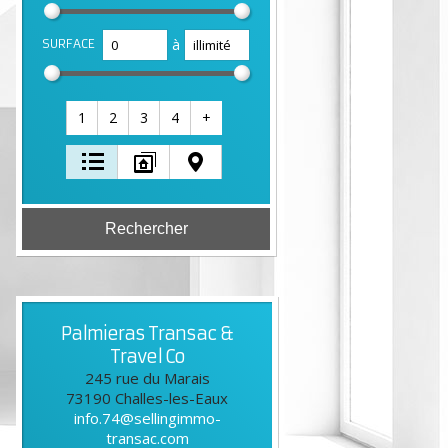
à
SURFACE
1
2
3
4
+
Palmieras Transac &
Travel Co
245 rue du Marais
73190
Challes-les-Eaux
info.74@sellingimmo-
transac.com