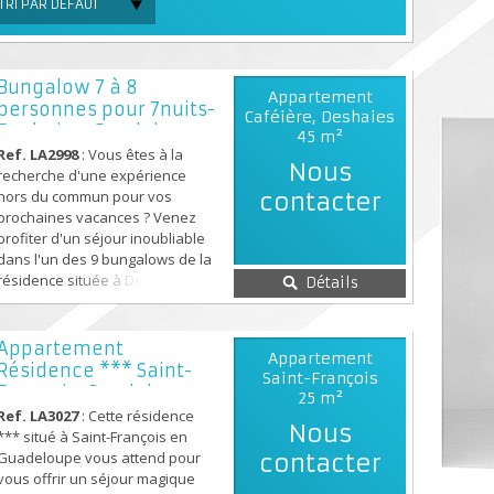
TRI PAR DÉFAUT
Bungalow 7 à 8
Appartement
personnes pour 7nuits-
Caféière, Deshaies
Deshaies, Guadelo...
45 m²
Ref. LA2998
: Vous êtes à la
Nous
recherche d'une expérience
hors du commun pour vos
contacter
prochaines vacances ? Venez
profiter d'un séjour inoubliable
dans l'un des 9 bungalows de la
résidence située à Deshaies en
Détails
Guadeloupe. Les hébergements
ont été réalisés dans l'optique
de pouvoir s'adapter aux
Appartement
Appartement
besoins de tous : bungalows
Résidence *** Saint-
Saint-François
privatifs, lodges familiales et un
François, Guadeloupe
25 m²
grand bungalow pour 8
Ref. LA3027
: Cette résidence
personnes vous y attendent. ...
Nous
*** situé à Saint-François en
Guadeloupe vous attend pour
contacter
vous offrir un séjour magique