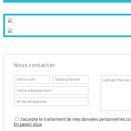
Leaflet
| ©
Crèche
École
Collège
Bar
Presse
Boulanger
Supermarché
Banque
Bureaux d
Station service
Médecin
Pharmaci
Nous contacter