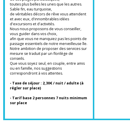
18 euros pour les enfants de moins de 13
ans
Servi de 08 h 00 à 10 h 00
Vous vivrez quelques jours au paradis.
Notre établissement se situe à moins d'un
kilomètre du centre-ville de Saint-François et
de ses plages paradisiaques,
toutes plus belles les unes que les autres.
Sable fin, eau turquoise,
de véritables décors de rêve vous attendent
et avec eux, d'innombrables idées
d'excursions et d'activités.
Nous nous proposons de vous conseiller,
vous guider dans vos choix,
afin que vous ne manquiez pas les points de
passage essentiels de notre merveilleuse île.
Notre ambition de proposer des services sur
mesure se traduit par un florilège de
conseils.
Que vous soyez seul, en couple, entre amis
ou en famille, nos suggestions
correspondront à vos attentes.
- Taxe de séjour : 2,30€ / nuit / adulte (à