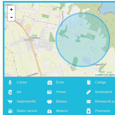
régler sur place)
- Tarif base 2 personnes 7 nuits minimum
sur place
+
-