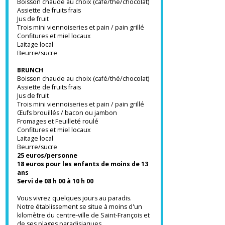
cueillis dans le jardin.
Au rythme des saisons, vous aurez la
surprise chaque matin de découvrir des
nouvelles saveurs de fruits et jus exotiques.
Pour les gourmands une formule brunch est
également disponible.
Boisson chaude au choix (café/thé/chocolat)
Assiette de fruits frais
Jus de fruit
Trois mini viennoiseries et pain / pain grillé
Confitures et miel locaux
Laitage local
Beurre/sucre
BRUNCH
Boisson chaude au choix (café/thé/chocolat)
Assiette de fruits frais
Jus de fruit
Trois mini viennoiseries et pain / pain grillé
Œufs brouillés / bacon ou jambon
Fromages et Feuilleté roulé
Confitures et miel locaux
Laitage local
Beurre/sucre
25 euros/personne