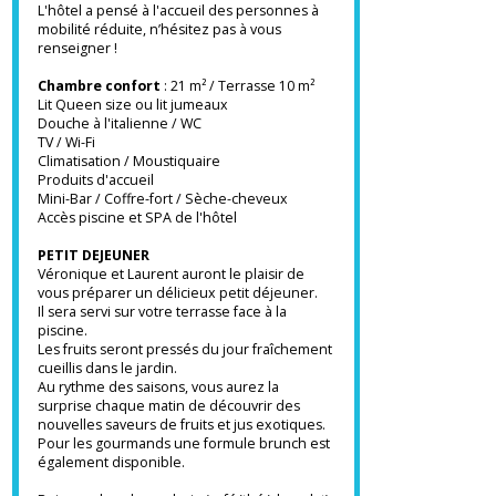
rotin et le bambou vous permettront de vous
déconnecter et vous plongeront dans un
univers authentique.
Un lit d'appoint peut être ajouté sur
demande (enfant de moins de 13 ans), ou un
lit bébé.
L'hôtel a pensé à l'accueil des personnes à
mobilité réduite, n’hésitez pas à vous
renseigner !
Chambre confort
: 21 m² / Terrasse 10 m²
Lit Queen size ou lit jumeaux
Douche à l'italienne / WC
TV / Wi-Fi
Climatisation / Moustiquaire
Produits d'accueil
Mini-Bar / Coffre-fort / Sèche-cheveux
Accès piscine et SPA de l'hôtel
PETIT DEJEUNER
Véronique et Laurent auront le plaisir de
vous préparer un délicieux petit déjeuner.
Il sera servi sur votre terrasse face à la
piscine.
Les fruits seront pressés du jour fraîchement