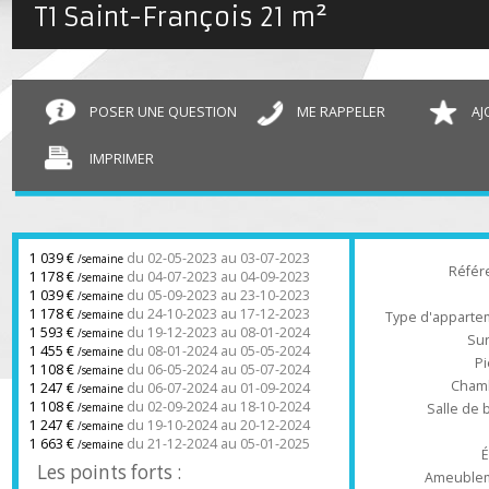
T1 Saint-François
21 m²
POSER UNE QUESTION
ME RAPPELER
IMPRIMER
1 039 €
du 02-05-2023 au 03-07-2023
/semaine
Ré
1 178 €
du 04-07-2023 au 04-09-2023
/semaine
1 039 €
du 05-09-2023 au 23-10-2023
/semaine
1 178 €
du 24-10-2023 au 17-12-2023
/semaine
Type d'appa
1 593 €
du 19-12-2023 au 08-01-2024
/semaine
1 455 €
du 08-01-2024 au 05-05-2024
/semaine
1 108 €
du 06-05-2024 au 05-07-2024
/semaine
Ch
1 247 €
du 06-07-2024 au 01-09-2024
/semaine
1 108 €
du 02-09-2024 au 18-10-2024
Salle 
/semaine
1 247 €
du 19-10-2024 au 20-12-2024
/semaine