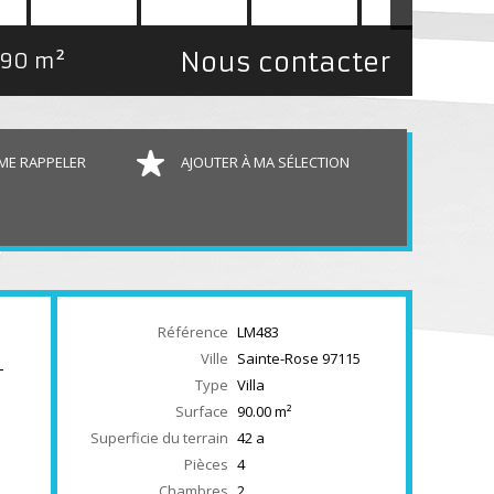
Nous contacter
90 m²
ME RAPPELER
AJOUTER À MA SÉLECTION
Référence
LM483
Ville
Sainte-Rose
97115
-
Type
Villa
Surface
90.00
m²
Superficie du terrain
42 a
Pièces
4
Chambres
2