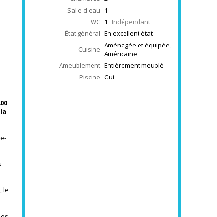
Salle d'eau
1
WC
1
Indépendant
État général
En excellent état
Aménagée et équipée,
Cuisine
Américaine
Ameublement
Entièrement meublé
Piscine
Oui
200
 la
te-
s
, le
des