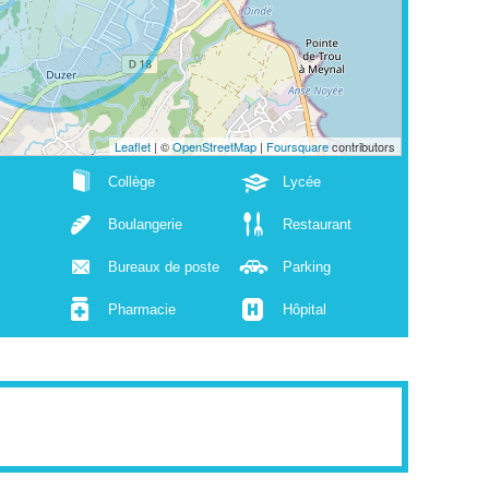
Leaflet
| ©
OpenStreetMap
|
Foursquare
contributors
Collège
Lycée
Boulangerie
Restaurant
Bureaux de poste
Parking
Pharmacie
Hôpital