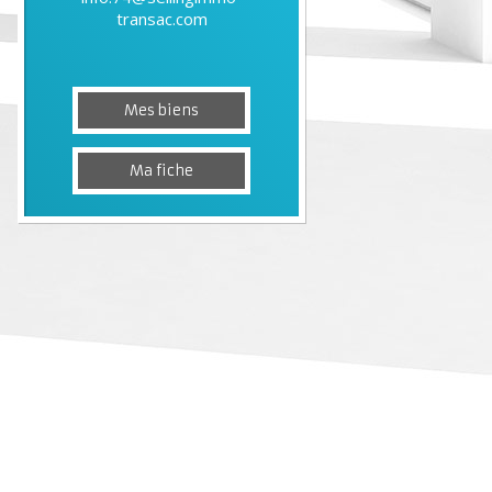
transac.com
Mes biens
Ma fiche