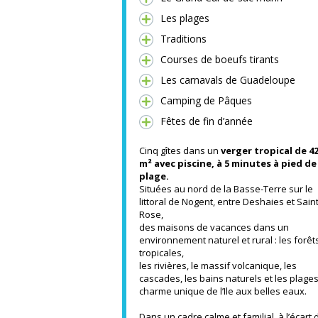
Les plages
Traditions
Courses de boeufs tirants
Les carnavals de Guadeloupe
Camping de Pâques
Fêtes de fin d’année
Cinq gîtes dans un
verger tropical de 4
m² avec piscine, à 5 minutes à pied de
plage.
Situées au nord de la Basse-Terre sur le
littoral de Nogent, entre Deshaies et Sain
Rose,
des maisons de vacances dans un
environnement naturel et rural : les forêt
tropicales,
les rivières, le massif volcanique, les
cascades, les bains naturels et les plages
charme unique de l’Ile aux belles eaux.
Dans un cadre calme et familial, à l’écart 