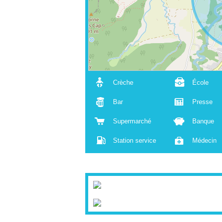
Crèche
École
Bar
Presse
Supermarché
Banque
Station service
Médecin