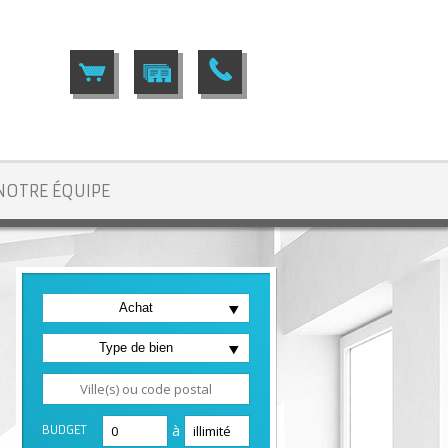
NOTRE ÉQUIPE
Achat
ison villa LM483
Type de bien
à
BUDGET