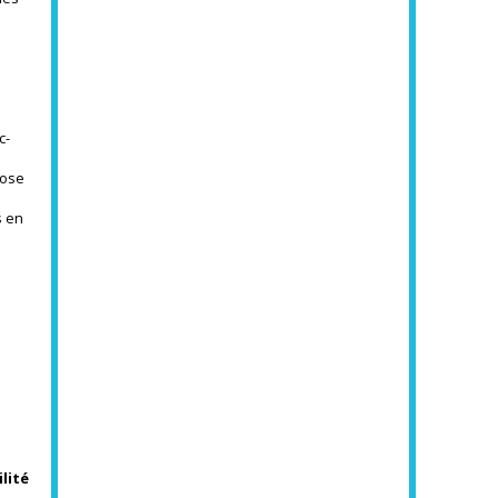
c-
…
Rose
s en
lité