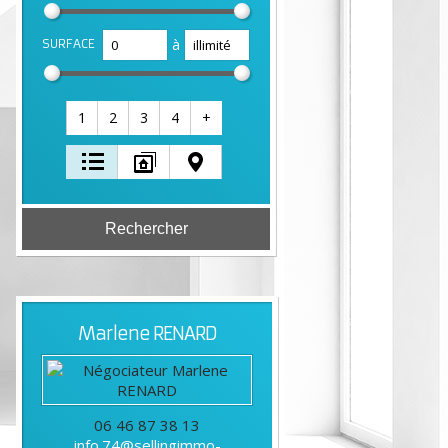
à
SURFACE
1
2
3
4
+
Marlene
RENARD
06 46 87 38 13
info.74@sellingimmo-