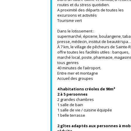
routes et du stress quotidien.
A proximité des départs de toutes les
excursions et activités
Tourisme vert
Dans le lotissement :
supermarché, épicerie, boulangerie, taba
presse, médecin, institut de beauté/spa
À 7 km, le village de pêcheurs de Sainte-
offre toutes les facilités utiles : banques,
marché local, poste, pharmacie, magasin
tous genres
40 minutes de l’aéroport.
Entre mer et montagne
Accueil des groupes
4 habitations créoles de 90m²
2 à 5 personnes
2 grandes chambres
1 salle de bain
1 salle de vie / cuisine équipée
1 belle terrasse
2 gîtes adaptés aux personnes à mobi