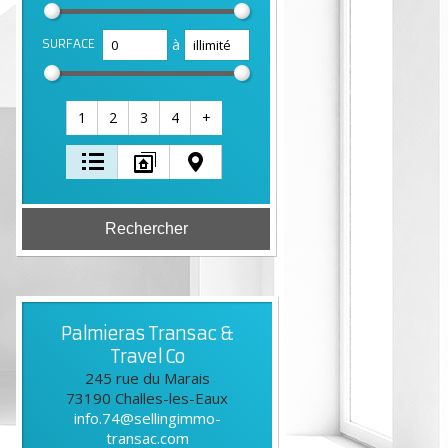
à
SURFACE
1
2
3
4
+
Palmieras Transac &
Travel Co
245 rue du Marais
73190
Challes-les-Eaux
info.74@sellingimmo-
transac.com