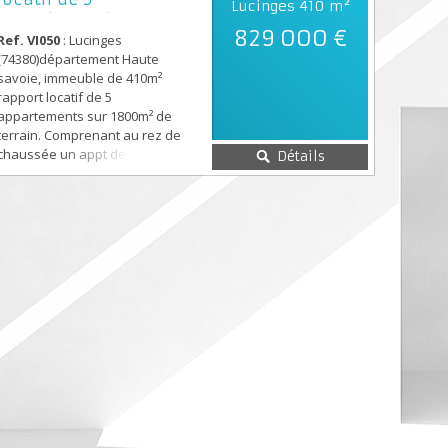
Lucinges
410 m²
appartements
829 000 €
Ref. VI050
: Lucinges
(74380)département Haute
savoie, immeuble de 410m²
rapport locatif de 5
appartements sur 1800m² de
terrain. Comprenant au rez de
chaussée un appt de 170m²
Détails
duplex T5 avec locataire
,veranda, + jardin privatif,
terrasse ,garage 3 voitures. Au
1er étage un studio duplex de
40m² avec locataire. Au 1er étage
un appt T4 de 100m² avec
locataire. Au 2ème étage un appt
T1 de 45m² avec lo...