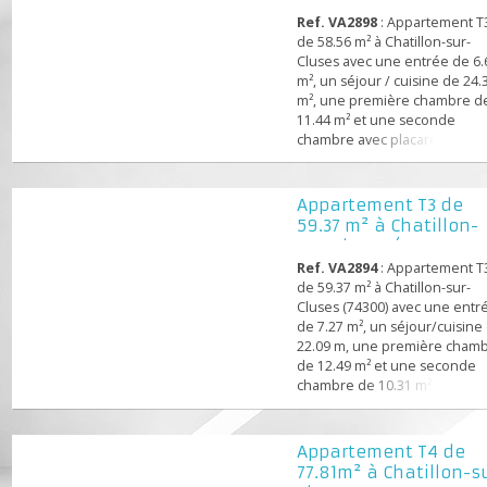
sur-Cluses
Ref. VA2898
: Appartemen
de 58.56 m² à Chatillon-sur
Cluses avec une entrée de
m², un séjour / cuisine de 
m², une première chambr
11.44 m² et une seconde
chambre avec placard de 
m². Dispose d'une salle de
de 5.10 m² et d'un WC de 
m². En extérieur, un balco
Appartement T3 de
6.79 m² avec une expositi
59.37 m² à Chatillo
Sud.
sur-cluses (7430...
Ref. VA2894
: Appartemen
de 59.37 m² à Chatillon-sur
Cluses (74300) avec une e
de 7.27 m², un séjour/cuis
22.09 m, une première c
de 12.49 m² et une secon
chambre de 10.31 m². Dis
aussi d'une salle de bains
5.31 m² ainsi que d'un WC
séparé de 1.90 m². En exté