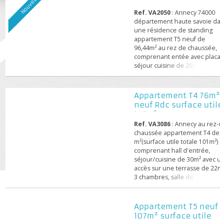
Appartement T5 ne
commodités commerces
96,44m²
Nouveauté
,écoles, loisirs ,Mairie,
lac,transports en commun
Ref. VA2050
: Annecy 740
normes RT 2012 réduction
département haute savoi
plus de 50 % phoniques, th
une résidence de standin
appartement T5 neuf de
96,44m² au rez de chauss
comprenant entée avec pl
séjour cuisine de 28,05m²
sur une terrasse de 40,13
un jardin de 44m², 4 cham
salle de bains, salle d'eau,
Appartement T4 7
buanderie, cave, garage. 
neuf Rdc surface ut
proximité de toutes les
101m²
commodités commerces
Ref. VA3086
: Annecy au r
,écoles, loisirs ,Mairie,
chaussée appartement T4
lac,transpo...
m²(surface utile totale 101
comprenant hall d'entrée,
séjour/cuisine de 30m² av
accès sur une terrasse de
3 chambres, salle de bain
séparé, cellier, place de p