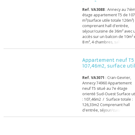
Espaces communs • Hall
d’entrée imaginé et décor
Appartement T5 ne
un architecte décorateur 
107m² surface util
Éclairage automatique de
126m²
paliers et sous-sols par
Ref. VA3088
: Annecy au 
détecteurs de présence • L
étage appartement T5 de 
m²(surface utile totale 126
comprenant hall d'entrée,
séjour/cuisine de 36m² av
accès sur un balcon de 10
8 m², 4 chambres, salle de
et salle d'eau, wc séparé, c
place de parking. Espaces
communs • Hall d’entrée
Appartement neuf 
imaginé et décoré par un
107,46m2, surface u
architecte décorateur •
126,33m2
Éclairage automatique de
Ref. VA3071
: Cran-Gevrie
paliers et sous-sols par
Annecy 74960 Apparteme
détecteu...
neuf T5 situé au 7e étage
orienté Sud-Ouest Surface
: 107,46m2 / Surface total
126,33m2 Comprenant hal
d'entrée, séjour/cuisine, 