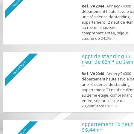
Nouveauté
chaussée
Ref. VA2044
: Annecy 740
département haute savoi
une résidence de standin
appartement T2 neuf de 
au rez de chaussée,
comprenant entée, séjou
cuisine de 24,29m²,accès 
une terrasse de 23,26m²,
chambre avec placard, sal
d'eau wc. A proximité de 
Appt de standing T
les commodités commerc
neuf de 62m² au 2
Nouveauté
,écoles, loisirs ,Mairie,
étage
lac,transports en commun
Ref. VA2046
: Annecy 740
normes RT 2012 réduction
département haute savoi
plus de 50 % phoniques, th
une résidence de standin
appartement T3 neuf de 
au 2eme étage, comprena
entée, séjour cuisine de
23,20m²,accès sur un balc
12,59m², 2 chambres, salle
bains, wc séparé, rangeme
proximité de toutes les