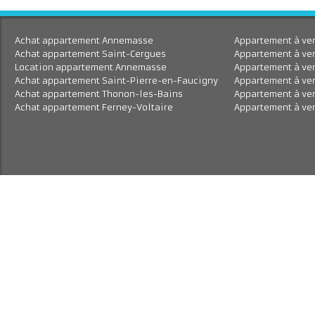
chambres, une salle de ba
une salle d'eau, un WC
indépendant, un cellier et
dégagement.
Achat appartement Annemasse
Appartement à 
Achat appartement Saint-Cergues
Appartement à
Location appartement Annemasse
Appartement à
Achat appartement Saint-Pierre-en-Faucigny
Appartement à 
Achat appartement Thonon-les-Bains
Appartement à 
Achat appartement Ferney-Voltaire
Appartement à