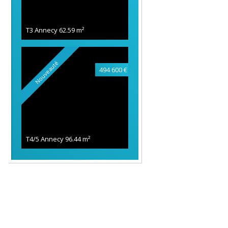
T3 Annecy
62.59 m²
Nouveauté
494 600 €
T4/5 Annecy
96.44 m²
494 000 €