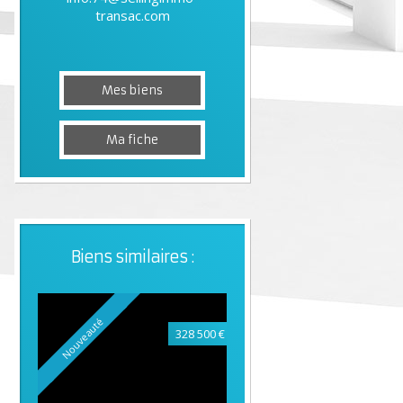
transac.com
Mes biens
Ma fiche
Biens similaires :
Nouveauté
328 500 €