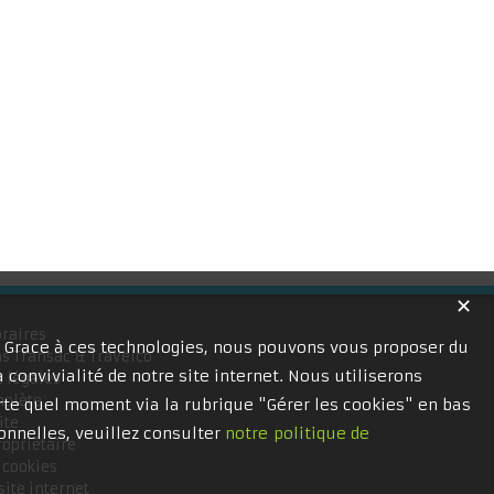
✕
raires
. Grace à ces technologies, nous pouvons vous proposer du
s Transac & Travelco
 convivialité de notre site internet. Nous utiliserons
 légales
mplète
te quel moment via la rubrique "Gérer les cookies" en bas
ite
onnelles, veuillez consulter
notre politique de
ropriétaire
 cookies
site internet