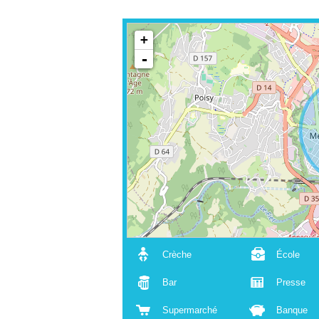
+
-
Crèche
École
Bar
Presse
Supermarché
Banque