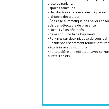
place de parking.
Espaces communs
• Hall d’entrée imaginé et décoré par un
architecte décorateur
• Éclairage automatique des paliers et so
sols par détecteurs de présence
• Locaux vélos sécurisés
• Caves pour certains logements
• Parkings sur deux niveaux de sous-sol
• Résidence entièrement fermée, clôturée
sécurisée avec visiophone
• Porte palière anti-effraction avec serru
sûreté 3 points