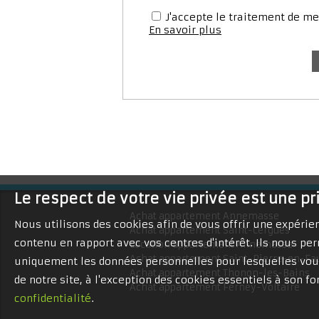
J'accepte le traitement de 
En savoir plus
Le respect de votre vie privée est une pr
Achat appartement Annemasse
Nous utilisons des cookies afin de vous offrir une expéri
Achat appartement Saint-Cergues
contenu en rapport avec vos centres d'intérêt. Ils nous per
Location appartement Annemasse
Achat appartement Saint-Pierre-en-Fa
uniquement les données personnelles pour lesquelles vous
Achat appartement Thonon-les-Bains
de notre site, à l'exception des cookies essentiels à son 
Achat appartement Ferney-Voltaire
confidentialité
.