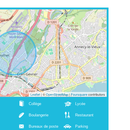
Leaflet
| ©
OpenStreetMap
|
Foursquare
contributors
Collège
Lycée
Boulangerie
Restaurant
Bureaux de poste
Parking