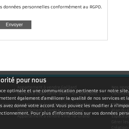
mes données personnelles conformément au RGPD.
iorité pour nous
Appartement à vendre Gaillard
Nos Hono
ence optimale et une communication pertinente sur notre site
Maison à louer Saint-Julien-en-Genevois
Palmiera
mettent également d'améliorer la qualité de nos services et la
Maison à vendre Vétraz-Monthoux
Mentions
ucigny
Appartement à vendre Vétraz-Monthoux
Offre co
 avez donné votre accord. Vous pouvez les modifier à n'impor
Appartement à vendre Annemasse
Plan du s
fonctionnement. Pour plus d'informations sur vos données pers
Appartement à vendre Ville-la-Grand
Espace p
Gérer les
Création 