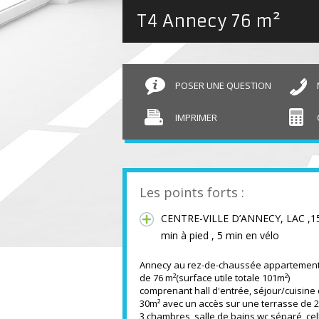
T4 Annecy
76 m²
POSER UNE QUESTION
IMPRIMER
Les points forts :
CENTRE-VILLE D’ANNECY, LAC ,1
min à pied , 5 min en vélo
Annecy au rez-de-chaussée appartement
de 76 m²(surface utile totale 101m²)
comprenant hall d'entrée, séjour/cuisine
30m² avec un accès sur une terrasse de 2
3 chambres, salle de bains,wc séparé, cell