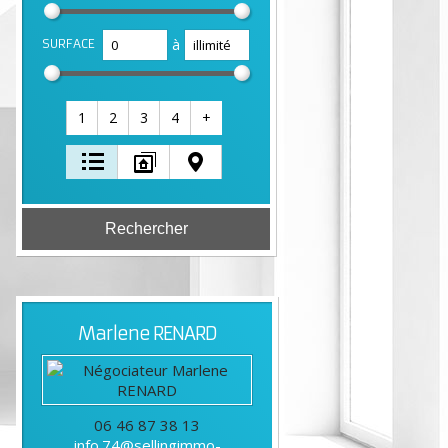
à
SURFACE
1
2
3
4
+
Marlene
RENARD
06 46 87 38 13
info.74@sellingimmo-