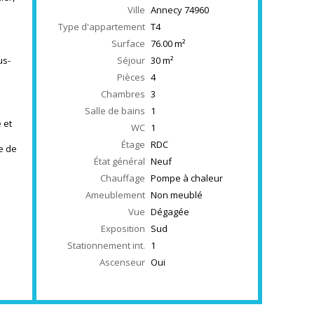
Ville
Annecy
74960
Type d'appartement
T4
Surface
76.00
m²
us-
Séjour
30
m²
Pièces
4
Chambres
3
Salle de bains
1
 et
WC
1
Étage
RDC
re de
État général
Neuf
Chauffage
Pompe à chaleur
Ameublement
Non meublé
Vue
Dégagée
Exposition
Sud
Stationnement int.
1
Ascenseur
Oui