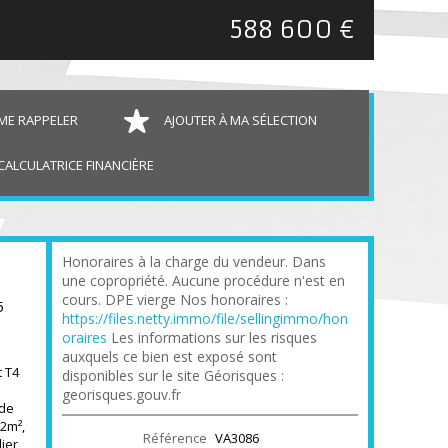
588 600 €
ME RAPPELER
AJOUTER À MA SÉLECTION
CALCULATRICE FINANCIÈRE
Honoraires à la charge du vendeur. Dans
une copropriété. Aucune procédure n'est en
cours. DPE vierge Nos honoraires :
5
https://files.netty.immo/file/sellingimmo/hon
oraires
Les informations sur les risques
auxquels ce bien est exposé sont
 T4
disponibles sur le site Géorisques :
georisques.gouv.fr
 de
2m²,
Référence
VA3086
ier,