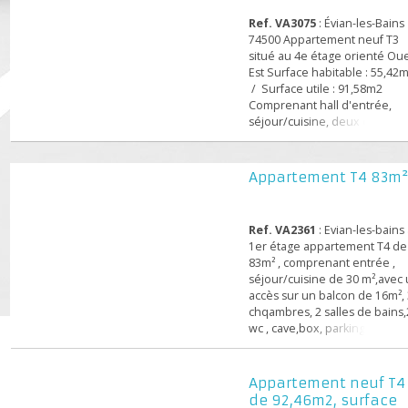
Appartement neuf 
commerces ,écoles,loisirs
55,42m2, surface ut
,Mairie,transports en co
91,58m2
Centre ville. Communes
Ref. VA3075
: Évian-les-Ba
proches d'Evian-le...
74500 Appartement neuf 
situé au 4e étage orienté
Est Surface habitable : 55
/ Surface utile : 91,58m2
Comprenant hall d'entrée
séjour/cuisine, deux cha
une salle de bains, un WC 
une terrasse. Place de pa
en sous-sol.
Appartement T4 8
Ref. VA2361
: Evian-les-ba
1er étage appartement T4
83m² , comprenant entrée 
séjour/cuisine de 30 m²,a
accès sur un balcon de 16
chqambres, 2 salles de ba
wc , cave,box, parking. Qua
RT 2012, frais de notaire r