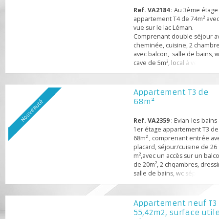
Ref. VA2184
: Au 3ème ét
appartement T4 de 74m² 
vue sur le lac Léman.
Comprenant double séjou
cheminée, cuisine, 2 cha
avec balcon, salle de bain
cave de 5m², local à vélo.
de 17m² en suppl Très pr
de l’embarcadère.
Appartement T3 de
68m²
Nouveauté
Ref. VA2359
: Evian-les-ba
1er étage appartement T3
68m² , comprenant entrée
placard, séjour/cuisine de
m²,avec un accès sur un b
de 20m², 2 chqambres, dre
salle de bains, wc séparé, 
parking. Qualité RT 2012, f
notaire réduit. A proximit
toutes les commodités