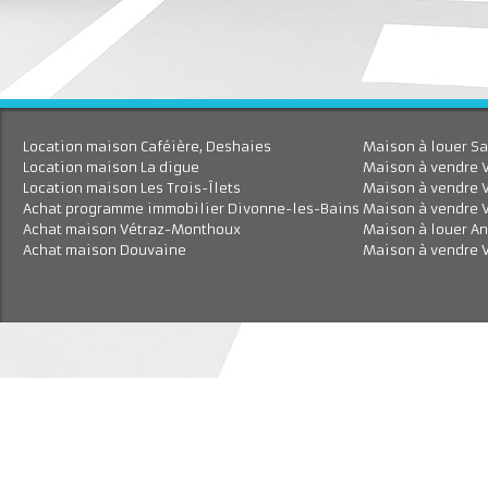
Location maison Caféière, Deshaies
Maison à louer
Location maison La digue
Maison à vend
Location maison Les Trois-Îlets
Maison à vend
Achat programme immobilier Divonne-les-Bains
Maison à vend
Achat maison Vétraz-Monthoux
Maison à loue
Achat maison Douvaine
Maison à vendr