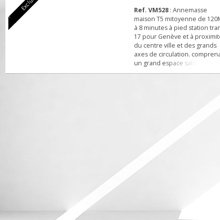
Exclusivité
Ref. VM528
: Annemasse
maison T5 mitoyenne de 
à 8 minutes à pied station
17 pour Genève et à prox
du centre ville et des gra
axes de circulation. comp
un grand espace salon-séj
une cuisine aménagée av
matériaux de qualités, Wc
séparé. A l'étage 4 chamb
deux salle de bains,(douc
baignoire),une grande
mezzanine pour du rang
au dessus du garage, un pe