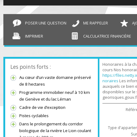
T3 Saint-Genis-Pouilly
76.31 m²
POSER UNE QUESTION
ME RAPPELER
IMPRIMER
CALCULATRICE FINANCIÈR
Honoraires à l
Les points forts :
cours Nos hono
https://files.n
Au cœur d’un vaste domaine préservé
noraires
Les in
de 8 hectares
auxquels ce bi
disponibles sur
Programme immobilier neuf à 10 km
georisques.gou
de Genève et du lac Léman
Cadre de vie d’exception
Ré
Pistes cyclables