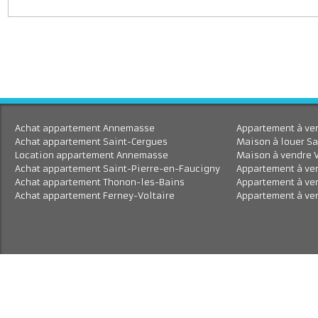
J'accepte le traitement de mes données personnell
En savoir plus
Achat appartement Annemasse
Appartement à 
Achat appartement Saint-Cergues
Maison à louer
Location appartement Annemasse
Maison à vend
Achat appartement Saint-Pierre-en-Faucigny
Appartement à
Achat appartement Thonon-les-Bains
Appartement à
Achat appartement Ferney-Voltaire
Appartement à 