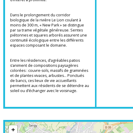
promenade végétalisée et des pistes
cyclables les invitent à adopter des modes
de déplacements doux pour rejoindre les
nombreux commerces, restaurants et points
d’intérêt à proximité.
Dans le prolongement du corridor
biologique de la rivière Le Lion coulant à
moins de 300 m, « New Park » se distingue
par sa trame végétale généreuse. Sentes
piétonnes et squares arborés assurent une
continuité écologique entre les différents
espaces composant le domaine.
Entre les résidences, d’agréables patios
s’animent de compositions paysagères
colorées : couvre-sols, massifs de graminées
et de plantes vivaces, arbustes… Ponctués
de bancs, ces lieux de vie accueillants
permettent aux résidents de se détendre au
soleil ou d’échanger avec le voisinage.