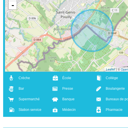
+
-
Leaflet
| ©
Crèche
École
Collège
Bar
Presse
Boulanger