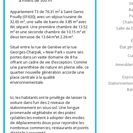
Dans le prolongement du corridor
Type d'appa
biologique de la rivière Le Lion coulant
à moins de 300 m
Appartement T3 de 76.31 m² à Saint Genis
Pouilly (01630), avec un séjour/cuisine de
32.65 m², une salle de bains de 3.85 m² avec
Ch
Wc séparé. Une première chambre de 13.52
Salle 
m² et une seconde chambre de 10.15 m² et
deux terrasse de 13.64 m²et 2.26 m².
Situé entre la rue de Genève et la rue
État
Georges-Charpak, « New Park » ouvre ses
portes dans un vaste domaine de 8 ha
offrant un cadre de vie d’exception. Comme
Ameub
une parenthèse de nature en pleine ville, ce
quartier nouvelle génération accorde une
Ex
place centrale à la qualité
environnementale.
Stationnem
Ici, les habitants ont le privilège de laisser la
voiture dans l’un des 2 niveaux de
stationnement en sous-sol. Une longue