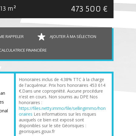
473 500 €
.13 m²
ME RAPPELER
AJOUTER À MA SÉLECTION
CALCULATRICE FINANCIÈRE
Honoraires inclus de 4.38% TTC à la charge
de l'acquéreur. Prix hors honoraires 453 614
€.Dans une copropriété. Aucune procédure
man
n'est en cours. Non soumis au DPE Nos
res
honoraires :
https://files.netty.immo/file/sellingimmo/hon
ional
oraires
Les informations sur les risques
auxquels ce bien est exposé sont
disponibles sur le site Géorisques :
georisques.gouv.fr