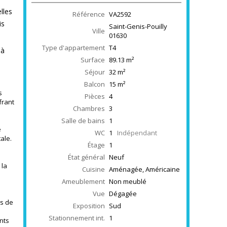
lles
Référence
VA2592
is
Saint-Genis-Pouilly
Ville
01630
Type d'appartement
T4
 à
Surface
89.13
m²
Séjour
32
m²
Balcon
15
m²
s
Pièces
4
frant
Chambres
3
Salle de bains
1
e
WC
1
Indépendant
ale.
Étage
1
État général
Neuf
 la
Cuisine
Aménagée, Américaine
Ameublement
Non meublé
Vue
Dégagée
es de
Exposition
Sud
Stationnement int.
1
nts