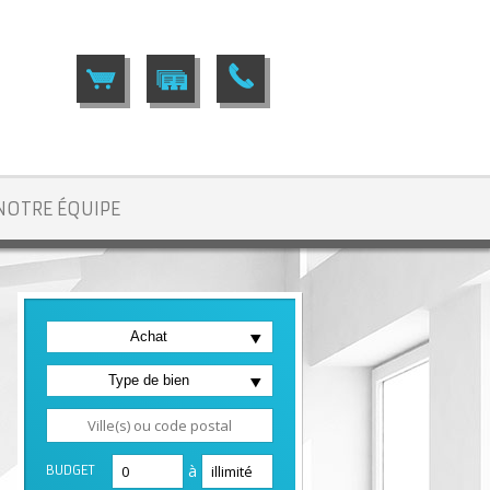
NOTRE ÉQUIPE
Achat
illy
> T4 VA2592
Type de bien
à
BUDGET