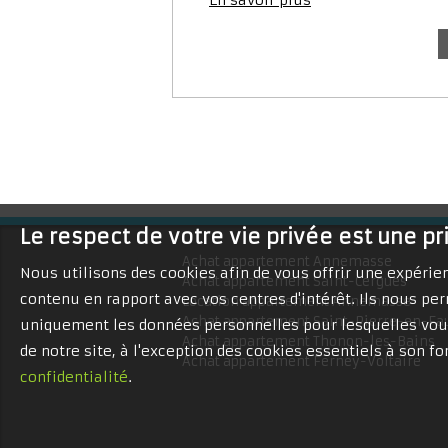
En savoir plus
Le respect de votre vie privée est une pr
Achat appartement Annemasse
Nous utilisons des cookies afin de vous offrir une expéri
Achat appartement Saint-Cergues
contenu en rapport avec vos centres d'intérêt. Ils nous per
Location appartement Annemasse
Achat appartement Saint-Pierre-en-Fa
uniquement les données personnelles pour lesquelles vous
Achat appartement Thonon-les-Bains
de notre site, à l'exception des cookies essentiels à son 
Achat appartement Ferney-Voltaire
confidentialité
.