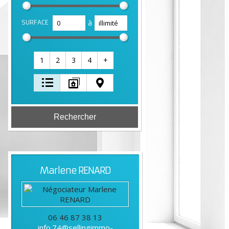
à
SURFACE
1
2
3
4
+
Marlene
RENARD
06 46 87 38 13
info.74@sellingimmo-