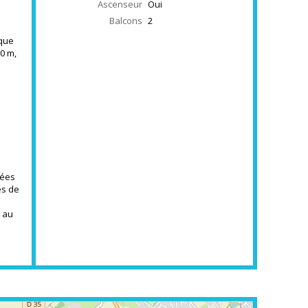
Ascenseur
Oui
Balcons
2
ique
00 m,
nées
és de
 au