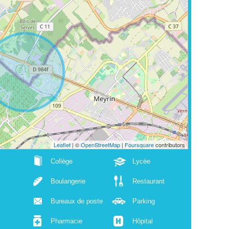
Leaflet
| ©
OpenStreetMap
|
Foursquare
contributors
Collège
Lycée
Boulangerie
Restaurant
Bureaux de poste
Parking
Pharmacie
Hôpital