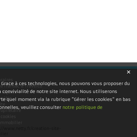
✕
raires
. Grace à ces technologies, nous pouvons vous proposer du
s Transac & Travelco
 convivialité de notre site internet. Nous utiliserons
 légales
mplète
te quel moment via la rubrique "Gérer les cookies" en bas
ite
onnelles, veuillez consulter
notre politique de
ropriétaire
 cookies
 immobilier