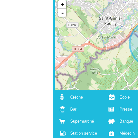
+
-
Crèche
École
Bar
Presse
Supermarché
Banque
Station service
Médecin