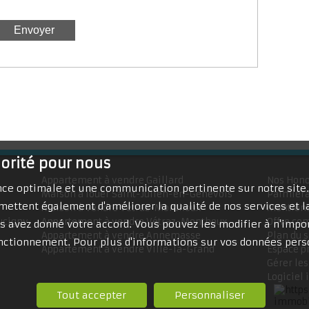
iorité pour nous
Appartement à vendre Gaillard
Nos Hono
ence optimale et une communication pertinente sur notre site
Maison à louer Saint-Julien-en-Genevois
Palmiera
mettent également d'améliorer la qualité de nos services et la
Maison à vendre Vétraz-Monthoux
Mentions
ucigny
Appartement à vendre Vétraz-Monthoux
Offre co
 avez donné votre accord. Vous pouvez les modifier à n'impor
Appartement à vendre Annemasse
Plan du s
fonctionnement. Pour plus d'informations sur vos données pers
Appartement à vendre Ville-la-Grand
Espace p
Gérer les
Logiciel
Tout accepter
Personnaliser