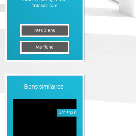
transac.com
Mes biens
Ma fiche
Biens similaires :
403 500 €