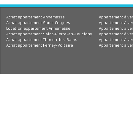
résidence hôtelière sont
destinés à rendre votre s
plus agréable : 4 cabines 
soins et massages, 1 ham
sauna, 1 espace de relaxa
intérieur, 1 deck de relaxa
extérieur et 1 salle de fitne
Achat appartement Annemasse
Appartement à 
Achat appartement Saint-Cergues
Appartement à
Location appartement Annemasse
Appartement à
Achat appartement Saint-Pierre-en-Faucigny
Appartement à 
Achat appartement Thonon-les-Bains
Appartement à 
Achat appartement Ferney-Voltaire
Appartement à