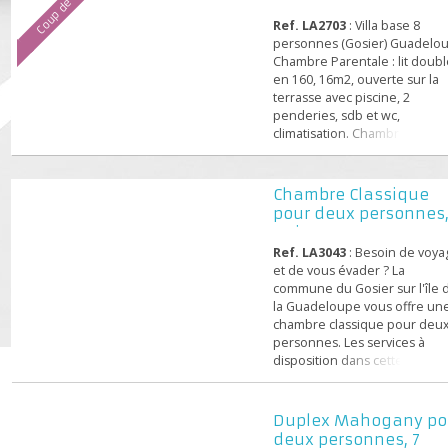
Guadeloupe, Villa
parcours sportif en plein a
Coup de cœur
150m2 base 8
ping-pong, pétanque, ca
personnes avec pi
kayak, jet ski, parapente, s
Ref. LA2703
: Villa base 8
en mer en catamaran, m...
personnes (Gosier) Guad
Chambre Parentale : lit d
en 160, 16m2, ouverte sur 
terrasse avec piscine, 2
penderies, sdb et wc,
climatisation. Chambre 2 : l
double en 140, 12m2 avec
armoire-penderie, climati
Chambre 3 : lit double en 
Chambre Classiqu
14m2 avec grande armoire
pour deux personne
penderie, climatisation Sd
nuits avec pet...
Douche et lavabo, sèche-
Ref. LA3043
: Besoin de v
cheveux, plaques, rangem
et de vous évader ? La
Wc :...
commune du Gosier sur l'î
la Guadeloupe vous offre
chambre classique pour 
personnes. Les services à
disposition dans cette
résidence hôtelière sont