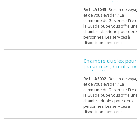
destinés à rendre votre s
plus agréable : 4 cabines 
Duplex Mahogany 
soins et massages, 1 ham
deux personnes, 7
sauna, 1 espace de relaxa
nuits- Guadeloup..
intérieur, 1 deck de relaxa
Ref. LA3045
: Besoin de v
extérieur et 1 salle de fitn
et de vous évader ? La
commune du Gosier sur l'î
la Guadeloupe vous offre
chambre classique pour 
personnes. Les services à
disposition dans cette
résidence hôtelière sont
destinés à rendre votre s
plus agréable : 4 cabines 
Chambre duplex po
soins et massages, 1 ham
personnes, 7 nuits
sauna, 1 espace de relaxa
petit-déj...
intérieur, 1 deck de relaxa
Ref. LA3002
: Besoin de v
extérieur et 1 salle de fit...
et de vous évader ? La
commune du Gosier sur l'î
la Guadeloupe vous offre
chambre duplex pour de
personnes. Les services à
disposition dans cette