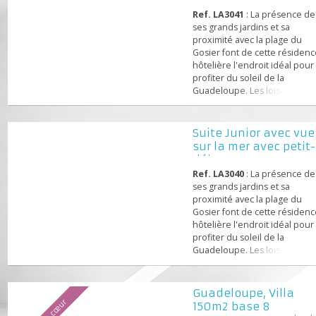
personnes, 7 n...
Ref. LA3041
: La présence
ses grands jardins et sa
proximité avec la plage du
Gosier font de cette rési
hôtelière l'endroit idéal p
profiter du soleil de la
Guadeloupe. Les loisirs
proposés par cette réside
dans les alentours rendro
vacances mémorables :
Suite Junior avec 
parcours sportif en plein a
sur la mer avec pet
ping-pong, pétanque, ca
déjeuner, 7...
kayak, jet ski, parapente, s
Ref. LA3040
: La présence
en mer en catamaran, mass
ses grands jardins et sa
proximité avec la plage du
Gosier font de cette rési
hôtelière l'endroit idéal p
profiter du soleil de la
Guadeloupe. Les loisirs
proposés par cette réside
dans les alentours rendro
vacances mémorables :