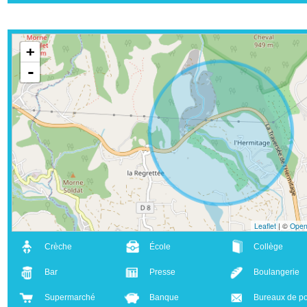
FERMETURE ANNUELLE : du 31 mai 2024 au
06 juillet 2024 inclus et du 25 août au 12
octobre 2024 inclus
+
-
Leaflet
| ©