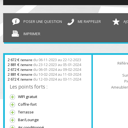
Maison Trois-Rivières
28 m²
POSER UNE QUESTION
ME RAPPELER
IMPRIMER
2 672 €
du 06-11-2023 au 22-12-2023
/semaine
Ré
2 881 €
du 23-12-2023 au 05-01-2024
/semaine
2 672 €
du 06-01-2024 au 09-02-2024
/semaine
2 881 €
du 10-02-2024 au 11-03-2024
/semaine
2 672 €
du 12-03-2024 au 03-11-2024
/semaine
Les points forts :
Ameub
WIFI gratuit
Coffre-fort