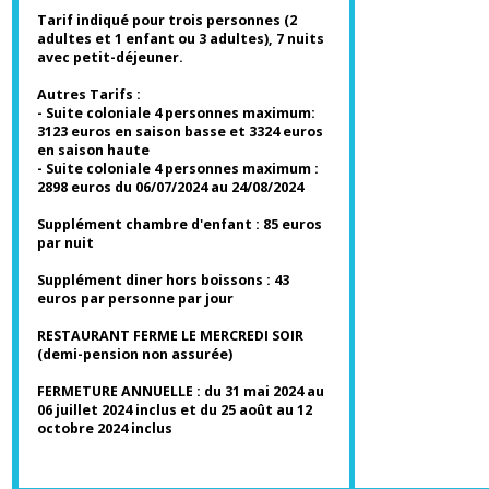
(90cm), son
style coloniale authentique
et
sa
décoration créole
, cette maison est le
lieu parfait pour profiter d'une vue
inoubliable sur les Saintes.
Tarif indiqué pour trois personnes (2
adultes et 1 enfant ou 3 adultes), 7 nuits
avec petit-déjeuner.
Autres Tarifs :
- Suite coloniale 4 personnes maximum:
3123 euros en saison basse et 3324 euros
en saison haute
- Suite coloniale 4 personnes maximum :
2898 euros du 06/07/2024 au 24/08/2024
Supplément chambre d'enfant : 85 euros
par nuit
Supplément diner hors boissons : 43
euros par personne par jour
RESTAURANT FERME LE MERCREDI SOIR
(demi-pension non assurée)