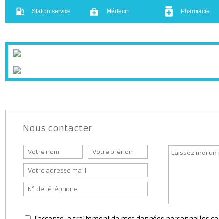
Crèche
École
Collège
Bar
Presse
Boulanger
Supermarché
Banque
Bureaux d
Station service
Médecin
Pharmaci
Nous contacter