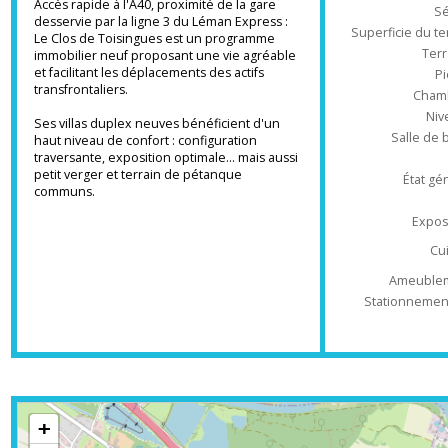
salle de bains et un Wc. Accès à une terrasse
de 6m² et un jardin privatif de 42.50m².
Accès rapide à l'A40, proximité de la gare
desservie par la ligne 3 du Léman Express :
Superficie du
Le Clos de Toisingues est un programme
T
immobilier neuf proposant une vie agréable
et facilitant les déplacements des actifs
transfrontaliers.
Ch
Ses villas duplex neuves bénéficient d'un
Salle 
haut niveau de confort : configuration
traversante, exposition optimale... mais aussi
petit verger et terrain de pétanque
État
communs.
Ex
Ameub
Stationnem