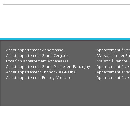
J'accepte le traitement de mes données personnell
En savoir plus
Achat appartement Annemasse
Appartement à 
Achat appartement Saint-Cergues
Maison à louer
Location appartement Annemasse
Maison à vend
Achat appartement Saint-Pierre-en-Faucigny
Appartement à
Achat appartement Thonon-les-Bains
Appartement à
Achat appartement Ferney-Voltaire
Appartement à 