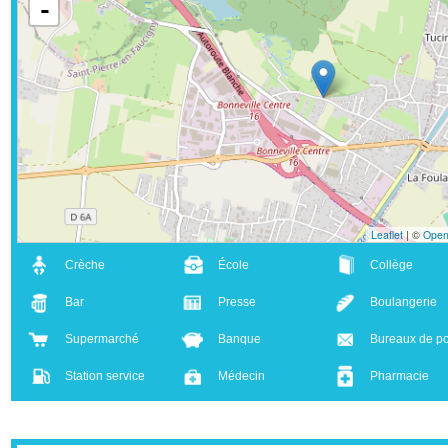
+
-
Leaflet
| ©
Crèche
École
Collège
Bar
Presse
Boulanger
Supermarché
Banque
Bureaux d