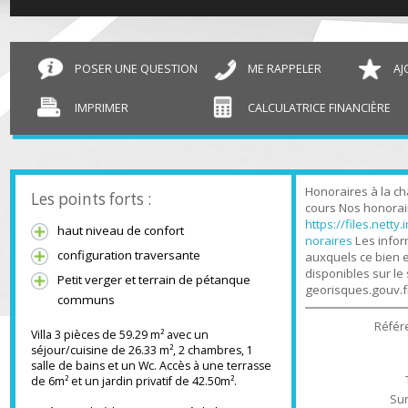
Maison mitoyenne 1 côté Saint-Pierre-en-Faucigny
POSER UNE QUESTION
ME RAPPELER
IMPRIMER
CALCULATRICE FINANCIÈR
Honoraires à l
Les points forts :
cours Nos hono
https://files.n
haut niveau de confort
noraires
Les in
configuration traversante
auxquels ce bi
disponibles sur
Petit verger et terrain de pétanque
georisques.gou
communs
Ré
Villa 3 pièces de 59.29 m² avec un
séjour/cuisine de 26.33 m², 2 chambres, 1