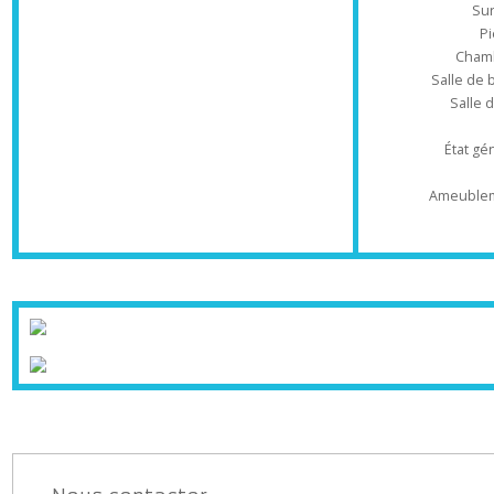
Ré
Saxel. Annemasse. Vetraz Monthoux. Bonne.
Cranves sales.
Ville la grand.
Ch
Salle 
Sal
État
Ameub