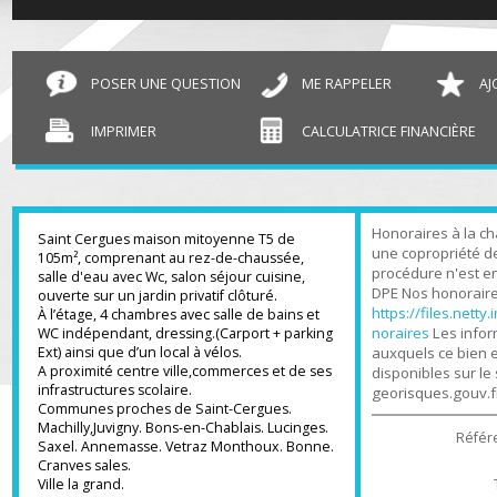
Maison mitoyenne 1 côté Saint-Cergues
1
POSER UNE QUESTION
ME RAPPELER
IMPRIMER
CALCULATRICE FINANCIÈR
Honoraires à l
Saint Cergues maison mitoyenne T5 de
une copropriét
105m², comprenant au rez-de-chaussée,
procédure n'es
salle d'eau avec Wc, salon séjour cuisine,
DPE Nos honora
ouverte sur un jardin privatif clôturé.
https://files.n
À l’étage, 4 chambres avec salle de bains et
noraires
Les in
WC indépendant, dressing.(Carport + parking
Ext) ainsi que d’un local à vélos.
auxquels ce bi
A proximité centre ville,commerces et de ses
disponibles sur
infrastructures scolaire.
georisques.gou
Communes proches de Saint-Cergues.
Machilly,Juvigny. Bons-en-Chablais. Lucinges.