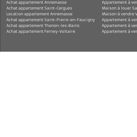
Achat appartement Annemasse
Appartement à 
Achat appartement Saint-Cergues
Maison à louer
Location appartement Annemasse
Maison à vend
Achat appartement Saint-Pierre-en-Faucigny
Appartement à
Achat appartement Thonon-les-Bains
Appartement à
Achat appartement Ferney-Voltaire
Appartement à 