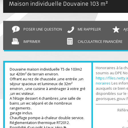
Maison individuelle Douvaine
103 m²
POSER UNE QUESTION
ME RAPPELER
IMPRIMER
CALCULATRICE FINANCIÈR
Honoraires à l
Douvaine maison individuelle T5 de 103m2
soumis au DPE 
sur 420m² de terrain environ.
https://files.n
Offrant au rez de chaussée ,une entrée ,un
noraires
Les in
séjour spacieux et lumineux de 32m²
auxquels ce bi
environ , une cuisine à aménager à votre gré
disponibles sur
,un wc visiteur.
A l’étage dessert 4 chambres ,une salle de
georisques.gou
bains ,un wc séparé et de nombreux
rangements .
Ré