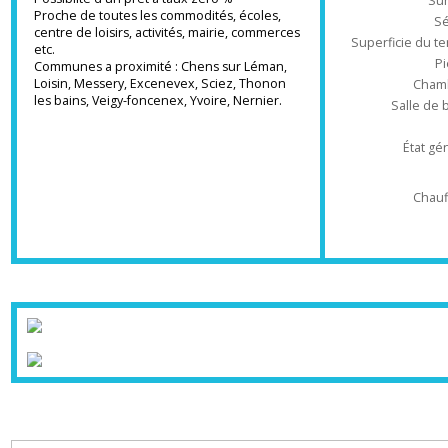
garage inclus.
Chauffage pompe-à-chaleur double service.
Réglementation thermique RT2012.
Possibilté d'un prêt à taux zéro %
Proche de toutes les commodités, écoles,
centre de loisirs, activités, mairie, commerces
Superficie du
etc.
Communes a proximité : Chens sur Léman,
Loisin, Messery, Excenevex, Sciez, Thonon
Ch
les bains, Veigy-foncenex, Yvoire, Nernier.
Salle 
État
Ch