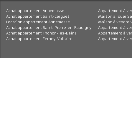
Achat appartement Annemasse
Appartement à 
Achat appartement Saint-Cergues
Maison à louer
Location appartement Annemasse
Maison à vend
Achat appartement Saint-Pierre-en-Faucigny
Appartement à
Achat appartement Thonon-les-Bains
Appartement à
Achat appartement Ferney-Voltaire
Appartement à 