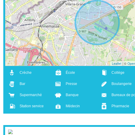
+
-
Leaflet
| ©
Crèche
École
Collège
Bar
Presse
Boulanger
Supermarché
Banque
Bureaux d