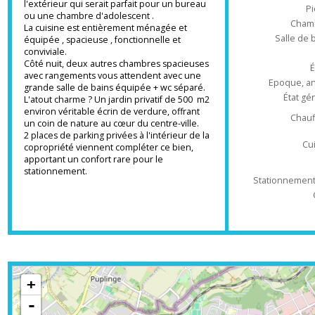
plus de confort.
Type d'appa
Cet appartement offre coté séjour une
première chambre avec un accès direct à
l'extérieur qui serait parfait pour un bureau
ou une chambre d'adolescent .
Ch
La cuisine est entièrement ménagée et
Salle 
équipée , spacieuse , fonctionnelle et
conviviale.
Côté nuit, deux autres chambres spacieuses
avec rangements vous attendent avec une
Epoque
grande salle de bains équipée + wc séparé.
État
L'atout charme ? Un jardin privatif de 500 m2
environ véritable écrin de verdure, offrant
Ch
un coin de nature au cœur du centre-ville.
2 places de parking privées à l'intérieur de la
copropriété viennent compléter ce bien,
apportant un confort rare pour le
stationnement.
Stationnem