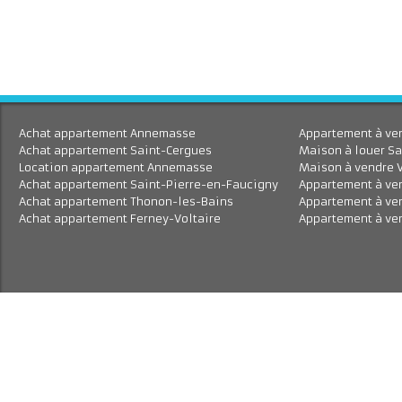
En savoir plus
Achat appartement Annemasse
Appartement à 
Achat appartement Saint-Cergues
Maison à louer
Location appartement Annemasse
Maison à vend
Achat appartement Saint-Pierre-en-Faucigny
Appartement à
Achat appartement Thonon-les-Bains
Appartement à
Achat appartement Ferney-Voltaire
Appartement à 