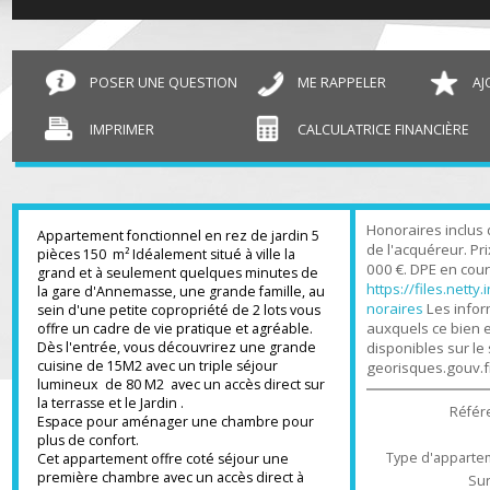
T5 et plus Ville-la-Grand
150 m²
POSER UNE QUESTION
ME RAPPELER
IMPRIMER
CALCULATRICE FINANCIÈR
Honoraires inc
Appartement fonctionnel en rez de jardin 5
de l'acquéreur.
pièces 150 m² Idéalement situé à ville la
000 €. DPE en c
grand et à seulement quelques minutes de
https://files.n
la gare d'Annemasse, une grande famille, au
noraires
Les in
sein d'une petite copropriété de 2 lots vous
auxquels ce bi
offre un cadre de vie pratique et agréable.
Dès l'entrée, vous découvrirez une grande
disponibles sur
cuisine de 15M2 avec un triple séjour
georisques.gou
lumineux de 80 M2 avec un accès direct sur
la terrasse et le Jardin .
Ré
Espace pour aménager une chambre pour