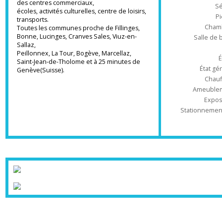
Système de chauffage pompe à chaleur
Type d'appa
double service + radiateurs.
A proximité des commerces, du centre ville,
des centres commerciaux,
écoles, activités culturelles, centre de loisirs,
transports.
Ch
Toutes les communes proche de Fillinges,
Bonne, Lucinges, Cranves Sales, Viuz-en-
Salle 
Sallaz,
Peillonnex, La Tour, Bogève, Marcellaz,
Saint-Jean-de-Tholome et à 25 minutes de
État
Genève(Suisse).
Ch
Ameub
Ex
Stationnem