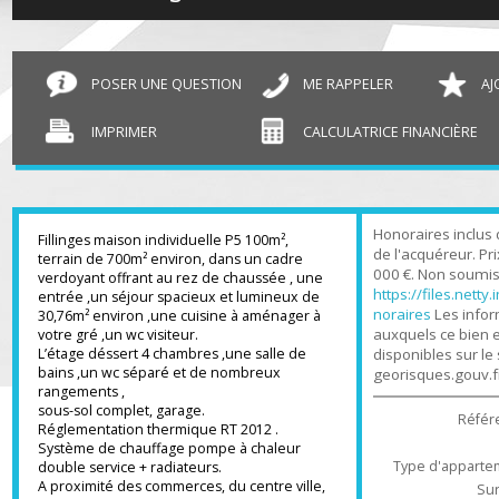
T4/5 Fillinges
100 m²
POSER UNE QUESTION
ME RAPPELER
IMPRIMER
CALCULATRICE FINANCIÈR
Honoraires inc
Fillinges maison individuelle P5 100m²,
de l'acquéreur.
terrain de 700m² environ, dans un cadre
000 €. Non sou
verdoyant offrant au rez de chaussée , une
https://files.n
entrée ,un séjour spacieux et lumineux de
noraires
Les in
30,76m² environ ,une cuisine à aménager à
auxquels ce bi
votre gré ,un wc visiteur.
L’étage déssert 4 chambres ,une salle de
disponibles sur
bains ,un wc séparé et de nombreux
georisques.gou
rangements ,
sous-sol complet, garage.
Ré
Réglementation thermique RT 2012 .