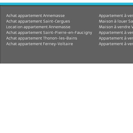
Achat appartement Annemasse
Appartement à 
Achat appartement Saint-Cergues
Maison à louer
Location appartement Annemasse
Maison à vend
Achat appartement Saint-Pierre-en-Faucigny
Appartement à
Achat appartement Thonon-les-Bains
Appartement à
Achat appartement Ferney-Voltaire
Appartement à 