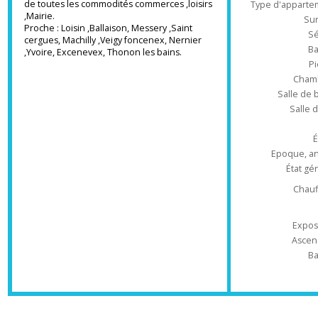
balcon, 3 chambres, une salle de bains et
Ré
une salle d'eau, wc séparé,
Commune au bord du Lac Léman, proximité
de toutes les commodités commerces ,loisirs
Type d'appa
,Mairie.
Proche : Loisin ,Ballaison, Messery ,Saint
cergues, Machilly ,Veigy foncenex, Nernier
,Yvoire, Excenevex, Thonon les bains.
Ch
Salle 
Sal
Epoque
État
Ch
Ex
As