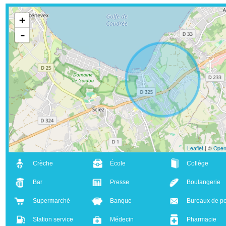
+
-
Leaflet
| ©
Crèche
École
Collège