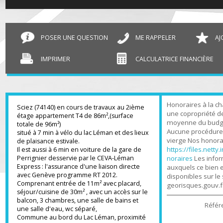
T4 Sciez
86 m²
POSER UNE QUESTION
ME RAPPELER
IMPRIMER
CALCULATRICE FINANCIÈR
Honoraires à l
Sciez (74140) en cours de travaux au 2ième
une copropriété
étage appartement T4 de 86m²,(surface
moyenne du bud
totale de 96m²)
Aucune procédu
situé à 7 min à vélo du lac Léman et des lieux
vierge Nos hono
de plaisance estivale.
https://files.n
Il est aussi à 6 min en voiture de la gare de
Perrignier desservie par le CEVA-Léman
noraires
Les in
Express : l'assurance d'une liaison directe
auxquels ce bi
avec Genève programme RT 2012.
disponibles sur
Comprenant entrée de 11m² avec placard,
georisques.gou
séjour/cuisine de 30m² , avec un accès sur le