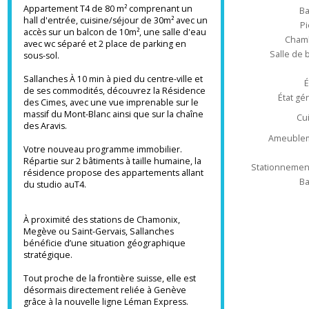
Aravis
Type d'appa
Appartements lumineux
Appartement T4 de 80 m² comprenant un
hall d'entrée, cuisine/séjour de 30m² avec un
accès sur un balcon de 10m², une salle d'eau
Ch
avec wc séparé et 2 place de parking en
Salle 
sous-sol.
Sallanches À 10 min à pied du centre-ville et
de ses commodités, découvrez la Résidence
État
des Cimes, avec une vue imprenable sur le
massif du Mont-Blanc ainsi que sur la chaîne
des Aravis.
Ameub
Votre nouveau programme immobilier.
Répartie sur 2 bâtiments à taille humaine, la
Stationnem
résidence propose des appartements allant
du studio auT4.
À proximité des stations de Chamonix,
Megève ou Saint-Gervais, Sallanches
bénéficie d’une situation géographique
stratégique.