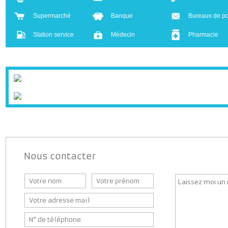
Leaflet
| ©
Crèche
École
Collège
Bar
Presse
Boulanger
Supermarché
Banque
Bureaux d
Station service
Médecin
Pharmaci
Nous contacter