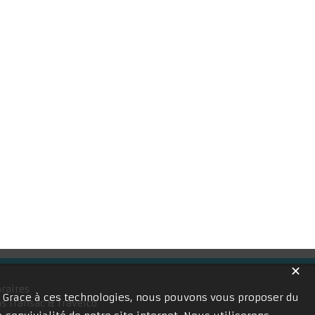
✕
raires
. Grace à ces technologies, nous pouvons vous proposer du
s Transac & Travelco