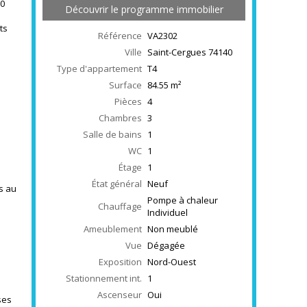
20
Découvrir le programme immobilier
ts
Référence
VA2302
Ville
Saint-Cergues
74140
Type d'appartement
T4
Surface
84.55
m²
Pièces
4
Chambres
3
Salle de bains
1
WC
1
Étage
1
État général
Neuf
s au
Pompe à chaleur
Chauffage
Individuel
Ameublement
Non meublé
Vue
Dégagée
Exposition
Nord-Ouest
Stationnement int.
1
Ascenseur
Oui
ses