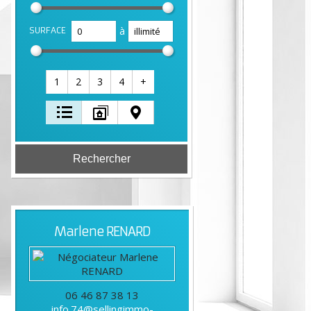
à
SURFACE
1
2
3
4
+
Marlene
RENARD
06 46 87 38 13
info.74@sellingimmo-