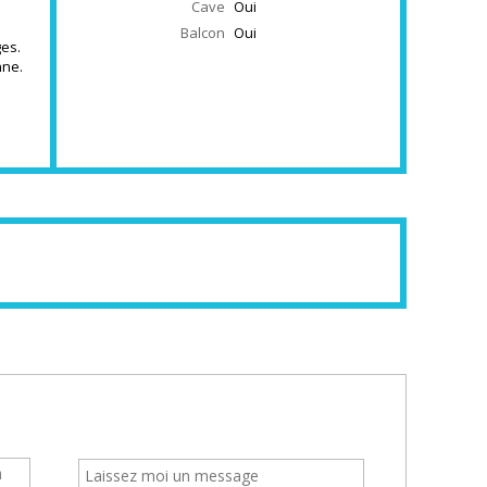
Cave
Oui
Balcon
Oui
ges.
nne.