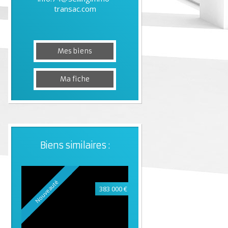
transac.com
Mes biens
Ma fiche
Biens similaires :
Nouveauté
383 000 €