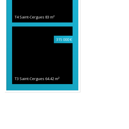
T4 Saint-Cergues
83 m²
315 000 €
T3 Saint-Cergues
64.42 m²
319 000 €