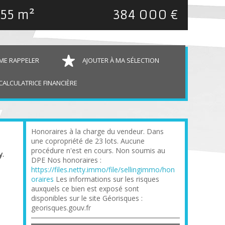
.55 m²
384 000 €
ME RAPPELER
AJOUTER À MA SÉLECTION
CALCULATRICE FINANCIÈRE
Honoraires à la charge du vendeur. Dans
une copropriété de 23 lots. Aucune
procédure n'est en cours. Non soumis au
y.
DPE Nos honoraires :
https://files.netty.immo/file/sellingimmo/hon
oraires
Les informations sur les risques
auxquels ce bien est exposé sont
disponibles sur le site Géorisques :
georisques.gouv.fr