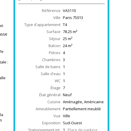
Référence
VA3110
Ville
Paris
75013
Type d'appartement
T4
on
Surface
78.25
m²
rasse
Séjour
25
m²
Balcon
24
m²
7e
Pièces
4
Chambres
3
ale :
Salle de bains
1
Salle d'eau
1
alle
WC
1
Étage
7
État général
Neuf
Cuisine
Aménagée, Américaine
Ameublement
Partiellement meublé
la
Vue
Ville
es
Exposition
Sud-Ouest
Stationnement int.
1
Place de parking