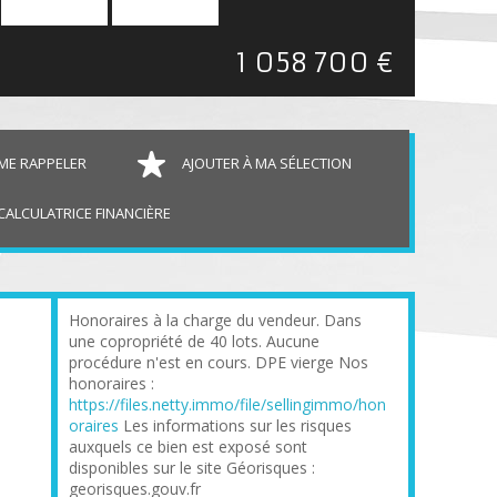
1 058 700 €
ME RAPPELER
AJOUTER À MA SÉLECTION
CALCULATRICE FINANCIÈRE
Honoraires à la charge du vendeur. Dans
une copropriété de 40 lots. Aucune
procédure n'est en cours. DPE vierge Nos
honoraires :
https://files.netty.immo/file/sellingimmo/hon
oraires
Les informations sur les risques
auxquels ce bien est exposé sont
disponibles sur le site Géorisques :
georisques.gouv.fr