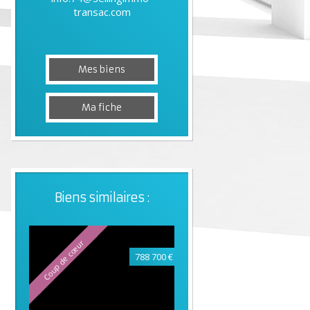
transac.com
Mes biens
Ma fiche
Biens similaires :
Coup de cœur
788 700 €