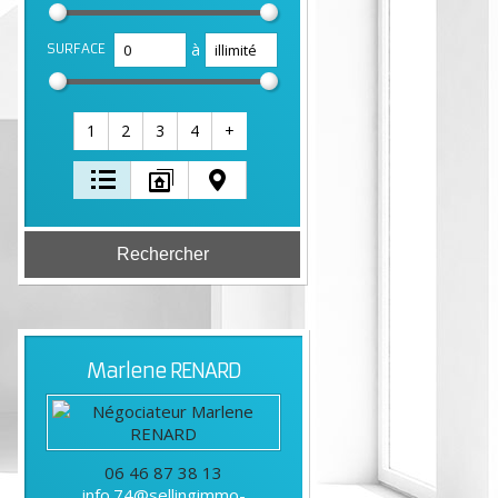
à
SURFACE
1
2
3
4
+
Marlene
RENARD
06 46 87 38 13
info.74@sellingimmo-