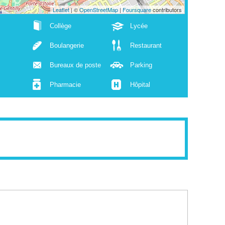
Leaflet
| ©
OpenStreetMap
|
Foursquare
contributors
Collège
Lycée
Boulangerie
Restaurant
Bureaux de poste
Parking
Pharmacie
Hôpital