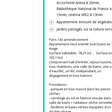
AccorHotel Arena à 20min,
Bibliothèque National de France à
15min, cinéma MK2 à 13min
Appartement entouré de végétati
Jardins partagés sur la toiture ter
Paris 13e arrondissement
Appartement neuf orienté Sud-Ouest au 
étage
Surface habitable : 78,25 m2 , Surface tot
102,11m2
Comprenant hall d'entrée, séjour/cuisine,
trois chambres, une salle de bains, une s
d'eau/WC, un WC indépendant, un
dégagement et trois balcons.
Prestations :
- parquet en bois massif dans les pièces
sèches
- carrelage au sol et faïence murale dans 
salle de bains + radiateur sèche serviett
- fenêtres et baies vitrées équipées d'un
double vitrage