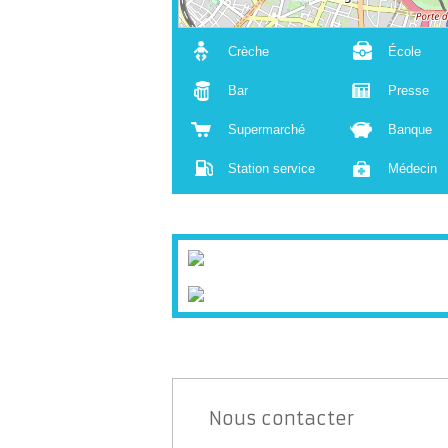
Crèche
École
Bar
Presse
Supermarché
Banque
Station service
Médecin
Nous contacter