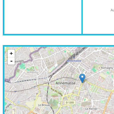
As
+
-