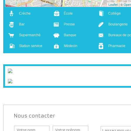
Leaflet
| ©
Crèche
École
Collège
Bar
Presse
Boulanger
Supermarché
Banque
Bureaux d
Station service
Médecin
Pharmaci