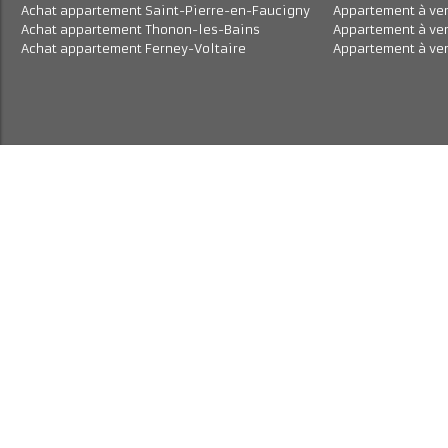
Achat appartement Annemasse
Appartement à 
Achat appartement Saint-Cergues
Maison à louer
Location appartement Annemasse
Maison à vend
Achat appartement Saint-Pierre-en-Faucigny
Appartement à
Achat appartement Thonon-les-Bains
Appartement à
Achat appartement Ferney-Voltaire
Appartement à 