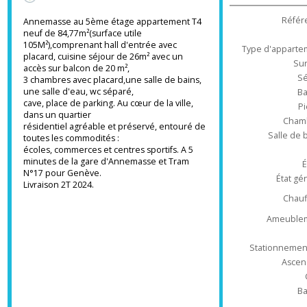
Découvrir
15 MIN LAC LÉMAN
Pinel
BBC
30 MIN STATION DE SKI
Ré
Annemasse au 5ème étage appartement T4
neuf de 84,77m²(surface utile
105M²),comprenant hall d'entrée avec
Type d'appa
placard, cuisine séjour de 26m² avec un
accès sur balcon de 20 m²,
3 chambres avec placard,une salle de bains,
une salle d'eau, wc séparé,
cave, place de parking. Au cœur de la ville,
dans un quartier
Ch
résidentiel agréable et préservé, entouré de
Salle 
toutes les commodités :
écoles, commerces et centres sportifs. A 5
minutes de la gare d'Annemasse et Tram
N°17 pour Genève.
État
Livraison 2T 2024.
Ch
Ameub
Stationnem