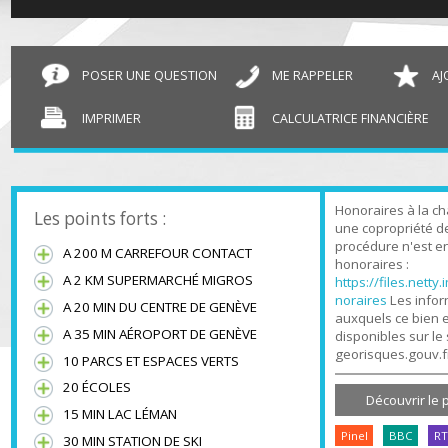
T4 Annemasse
85 m²
POSER UNE QUESTION
ME RAPPELER
IMPRIMER
CALCULATRICE FINANCIÈR
Honoraires à l
Les points forts :
une copropriét
procédure n'es
A 200 M CARREFOUR CONTACT
honoraires :
A 2 KM SUPERMARCHÉ MIGROS
https://files.n
noraires
Les in
A 20 MIN DU CENTRE DE GENÈVE
auxquels ce bi
A 35 MIN AÉROPORT DE GENÈVE
disponibles sur
georisques.gou
10 PARCS ET ESPACES VERTS
20 ÉCOLES