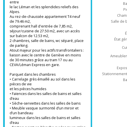
Aéroport de Genève à 24,5 km
Type d'appa
A seulement 10 km de Genève
, nichée
entre
le lac Léman et les splendides reliefs des
Alpes.
Ch
Au rez-de-chaussée appartement T4 neuf
de 79.46 m2,
Salle 
comprenant hall d'entrée de 7,85 m2,
séjour/cuisine de 27.50 m2, avec un accès
sur balcon de 12.53 m2,
État
2 chambres, salle de bains, wc séparé, place
de parking.
Atout majeur pour les actifs transfrontaliers :
liaison avec le centre de Genève en moins
Ameub
de 30 minutes grâce au tram 17 ou au
CEVA/Léman Express en gare.
Ex
Stationnem
Parquet dans les chambres
• Carrelage grès émaillé au sol dans les
pièces de vie
et les pièces humides
• Faïences dans les salles de bains et salles
d’eau
• Sèche-serviettes dans les salles de bains