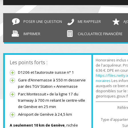
T4 Annemasse
79.46 m²
POSER UNE QUESTION
ME RAPPELER
IMPRIMER
CALCULATRICE FINANCIÈR
Honoraires inc
Les points forts :
de l'acquéreur.
636 €. DPE en c
D1206 et l’autoroute suisse n° 1
https://files.n
Gare d’Annemasse à 550 m desservie
noraires
Les in
auxquels ce bi
par des TGV Station « Annemasse
disponibles sur
Parc Montessuit » de la ligne 17 du
georisques.gou
tramway à 700 m reliant le centre-ville
de Genève en 25 min
Ré