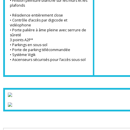
• Meuble vasque surmonté d’un miroir et
d’un bandeau
lumineux dans les salles de bains et salles
d’eau
• Finition peinture blanche sur les murs et les
plafonds
• Résidence entièrement close
• Contrôle d’accès par digicode et
vidéophone
• Porte palière à âme pleine avec serrure de
sûreté
3 points A2P*
• Parkings en sous-sol
• Porte de parking télécommandée
• Système Vigik
• Ascenseurs sécurisés pour l’accès sous-sol