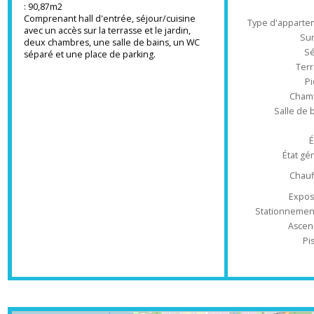
Appartement neuf T3 au rez-de-chaussée
Ré
orienté Sud-Ouest
Surface habitable: 62,85m2 / Surface totale
: 90,87m2
Comprenant hall d'entrée, séjour/cuisine
Type d'appa
avec un accès sur la terrasse et le jardin,
deux chambres, une salle de bains, un WC
séparé et une place de parking.
T
Ch
Salle 
État
Ch
Ex
Stationnem
As