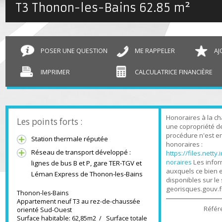
T3 Thonon-les-Bains
62.85 m²
POSER UNE QUESTION
ME RAPPELER
IMPRIMER
CALCULATRICE FINANCIÈR
Honoraires à l
Les points forts :
une copropriét
procédure n'es
Station thermale réputée
honoraires :
Réseau de transport développé :
https://files.n
noraires
Les in
lignes de bus B et P, gare TER-TGV et
auxquels ce bi
Léman Express de Thonon-les-Bains
disponibles sur
georisques.gou
Thonon-les-Bains