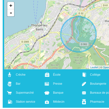
+
-
Leaflet
| ©
Crèche
École
Collège
Bar
Presse
Boulanger