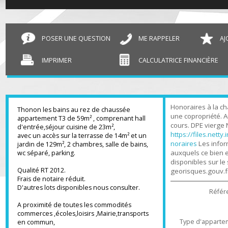
T3 Thonon-les-Bains
59.56 m²
POSER UNE QUESTION
ME RAPPELER
IMPRIMER
CALCULATRICE FINANCIÈR
Honoraires à l
Thonon les bains au rez de chaussée
une copropriét
appartement T3 de 59m² , comprenant hall
cours. DPE vier
d'entrée,séjour cuisine de 23m²,
https://files.n
avec un accès sur la terrasse de 14m² et un
noraires
Les in
jardin de 129m², 2 chambres, salle de bains,
auxquels ce bi
wc séparé, parking.
disponibles sur
Qualité RT 2012.
georisques.gou
Frais de notaire réduit.
D'autres lots disponibles nous consulter.
Ré