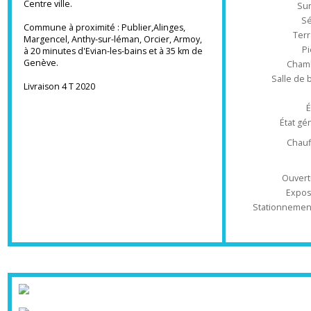
A proximité de toutes les commodités
commerces ,écoles,loisirs ,Mairie,transports
Type d'appa
en commun,
Centre ville.
Commune à proximité : Publier,Alinges,
T
Margencel, Anthy-sur-léman, Orcier, Armoy,
à 20 minutes d'Evian-les-bains et à 35 km de
Genève.
Ch
Salle 
Livraison 4 T 2020
État
Ch
Ouv
Ex
Stationnem