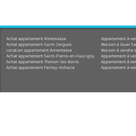
Achat appartement Annemasse
Appartement à 
Achat appartement Saint-Cergues
Maison à louer
Location appartement Annemasse
Maison à vend
Achat appartement Saint-Pierre-en-Faucigny
Appartement à
Achat appartement Thonon-les-Bains
Appartement à
Achat appartement Ferney-Voltaire
Appartement à 