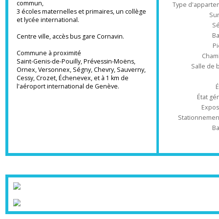
Ré
A proximité de toutes les commodités
commerces ,loisirs ,Mairie,transports en
commun,
Type d'appa
3 écoles maternelles et primaires, un collège
et lycée international.
Centre ville, accès bus gare Cornavin.
Commune à proximité
Ch
Saint-Genis-de-Pouilly, Prévessin-Moëns,
Salle 
Ornex, Versonnex, Ségny, Chevry, Sauverny,
Cessy, Crozet, Échenevex, et à 1 km de
l'aéroport international de Genève.
État
Ex
Stationnem