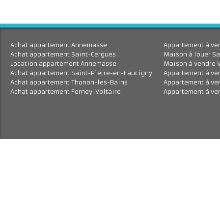
Achat appartement Annemasse
Appartement à 
Achat appartement Saint-Cergues
Maison à louer
Location appartement Annemasse
Maison à vend
Achat appartement Saint-Pierre-en-Faucigny
Appartement à
Achat appartement Thonon-les-Bains
Appartement à
Achat appartement Ferney-Voltaire
Appartement à 