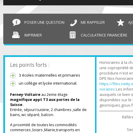
T3 Ferney-Voltaire
60.09 m²
POSER UNE QUESTION
ME RAPPELER
IMPRIMER
CALCULATRICE FINANCIÈR
Honoraires à l
Les points forts :
une copropriét
procédure n'es
3 écoles maternelles et primaires
DPE Nos honora
un collège et lycée international.
https://files.n
noraires
Les in
auxquels ce bi
Ferney-Voltaire
au 2eme étage
disponibles sur
magnifique appt T3 aux portes de la
Suisse.
georisques.gou
Entrée, séjour/cuisine, 2 chambres ,salle de
bains, wc séparé, balcon.