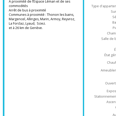
15 minutesde Thonon centre
Ré
Emplacement rare à 2 pas du Lac
Environnement résidentiel de qualité
A proximité de l’Espace Léman et de ses
commodités
Type d'appa
Arrêt de bus à proximité
Communes à proximité : Thonon les bains,
Margencel, Allinges, Marin, Armoy, Reyvroz,
La Forclaz, Lyaud, Sciez.
et à 26 km de Genève.
Ch
Salle 
État
Ch
Ameub
Ouv
Ex