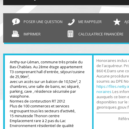
T3 Anthy-sur-Léman
60.69 m²
POSER UNE QUESTION
ME RAPPELER
IMPRIMER
CALCULATRICE FINANCIÈR
Honoraires inc
Anthy-sur-Léman, commune très prisée du
de l'acquéreur.
Bas-Chablais. Au 2ème étage appartement
860 €.Dans une 
T3 comprenant hall d'entrée, séjour/cuisine
Aucune procédu
de 25,96m²,
soumis au DPE 
avec un accès sur un balcon de 10,52m², 2
https://files.n
chambres, une salle de bains, wc séparé,
parking, cave , résidence sécurisée par
noraires
Les in
visiophone.
auxquels ce bi
Normes de contsruction RT 2012
disponibles sur
Plus de 100 commerces et services
georisques.gou
regroupant tous les secteurs d’activité,