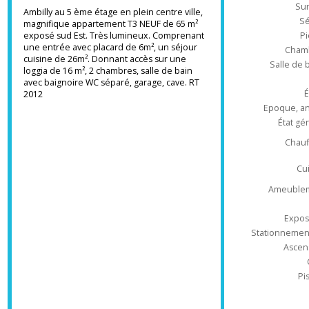
Ré
exposé
Hall sécurisé et vidéophone main libre
Type d'appa
Ambilly au 5 ème étage en plein centre ville,
magnifique appartement T3 NEUF de 65 m²
exposé sud Est. Très lumineux. Comprenant
une entrée avec placard de 6m², un séjour
Ch
cuisine de 26m². Donnant accès sur une
Salle 
loggia de 16 m², 2 chambres, salle de bain
avec baignoire WC séparé, garage, cave. RT
2012
Epoque
État
Ch
Ameub
Ex
Stationnem
As