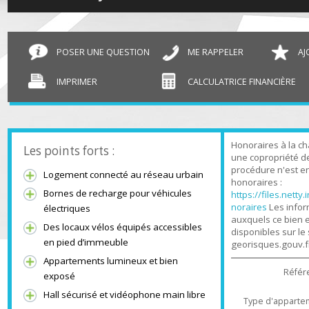
T3 Ambilly
65.37 m²
POSER UNE QUESTION
ME RAPPELER
IMPRIMER
CALCULATRICE FINANCIÈR
Honoraires à l
Les points forts :
une copropriét
procédure n'es
Logement connecté au réseau urbain
honoraires :
Bornes de recharge pour véhicules
https://files.n
noraires
Les in
électriques
auxquels ce bi
Des locaux vélos équipés accessibles
disponibles sur
en pied d’immeuble
georisques.gou
Appartements lumineux et bien