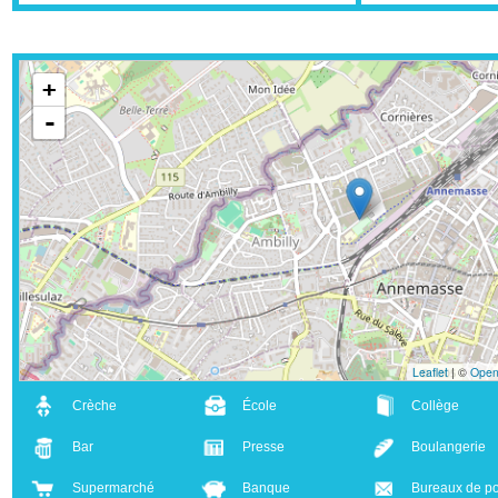
+
-
Leaflet
| ©