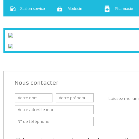
Crèche
École
Collège
Bar
Presse
Boulanger
Supermarché
Banque
Bureaux d
Station service
Médecin
Pharmaci
Nous contacter