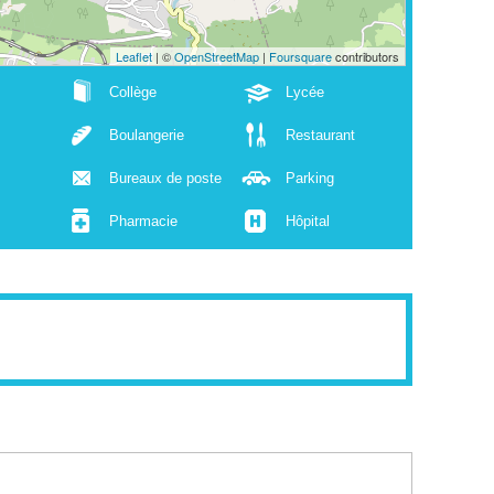
Leaflet
| ©
OpenStreetMap
|
Foursquare
contributors
Collège
Lycée
Boulangerie
Restaurant
Bureaux de poste
Parking
Pharmacie
Hôpital