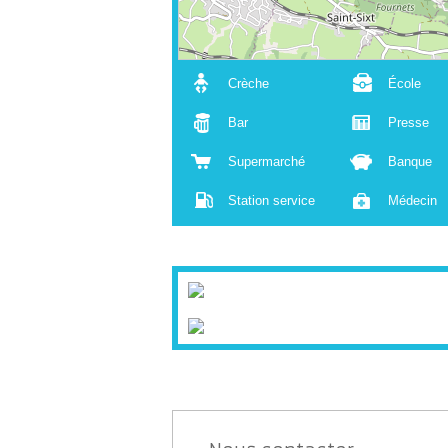
Crèche
École
Bar
Presse
Supermarché
Banque
Station service
Médecin