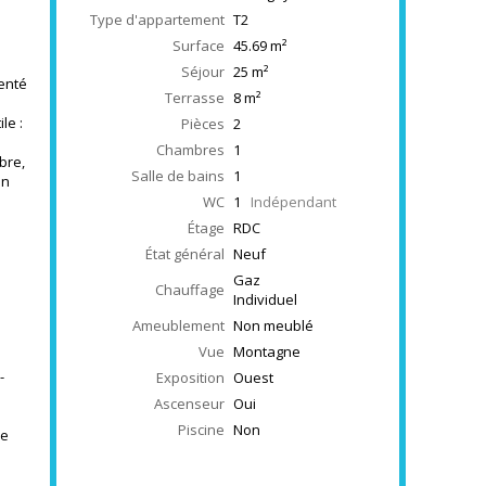
Type d'appartement
T2
Surface
45.69
m²
Séjour
25
m²
enté
Terrasse
8
m²
le :
Pièces
2
Chambres
1
bre,
Salle de bains
1
un
WC
1
Indépendant
Étage
RDC
État général
Neuf
Gaz
Chauffage
Individuel
Ameublement
Non meublé
Vue
Montagne
-
Exposition
Ouest
Ascenseur
Oui
Piscine
Non
le