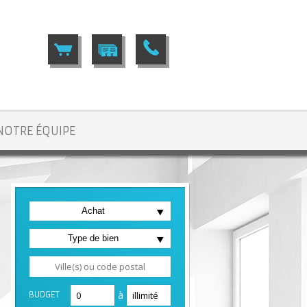
NOTRE ÉQUIPE
Achat
nt-Pierre-en-Faucigny
> T2 VA3101
Type de bien
à
BUDGET