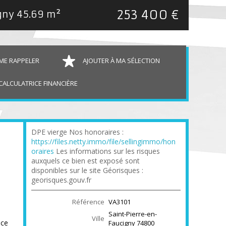
253 400 €
igny
45.69 m²
ME RAPPELER
AJOUTER À MA SÉLECTION
CALCULATRICE FINANCIÈRE
DPE vierge Nos honoraires :
https://files.netty.immo/file/sellingimmo/hon
oraires
Les informations sur les risques
auxquels ce bien est exposé sont
disponibles sur le site Géorisques :
georisques.gouv.fr
Référence
VA3101
Saint-Pierre-en-
Ville
âce
Faucigny
74800