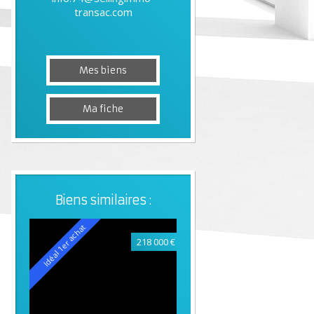
transac.com
Mes biens
Ma fiche
Biens similaires :
Idéal 1er achat
218 000 €