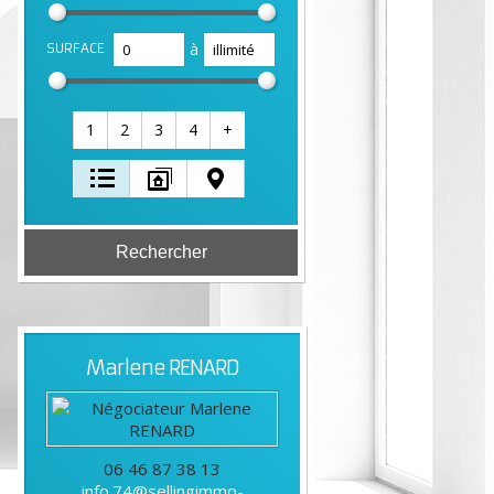
à
SURFACE
1
2
3
4
+
Marlene
RENARD
06 46 87 38 13
info.74@sellingimmo-