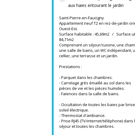
aux haies entourant le jardin
Saint-Pierre-en-Faucigny
Appartement neuf T2 en rez-de-jardin ori
Ouest-Est.
Surface habitable : 45,69m2 / Surface uti
84,71m2
Comprenant un séjour/cuisine, une cham
une salle de bains, un WC indépendant, 
cellier, une terrasse et un jardin.
Prestations :
- Parquet dans les chambres.
- Carrelage grès émaillé au sol dans les
pièces de vie et les pièces humides.
- Faïences dans la salle de bains.
- Occultation de toutes les baies par brise
soleil électrique.
- Thermostat d'ambiance.
- Prise RJ45 (TV/internet/téléphone) dans 
séjour et toutes les chambres.