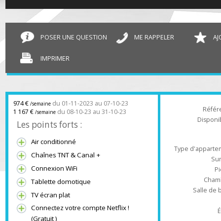
T2 Saint-Leu-la-Forêt
45 m²
POSER UNE QUESTION
ME RAPPELER
IMPRIMER
974 €
du 01-11-2023 au 07-10-23
/semaine
Ré
1 167 €
du 08-10-23 au 31-10-23
/semaine
Dispo
Les points forts :
Air conditionné
Type d'appa
Chaînes TNT & Canal +
Connexion WiFi
Ch
Tablette domotique
Salle 