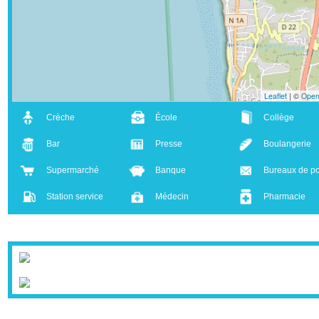
-
Leaflet
| ©
Crèche
École
Collège
Bar
Presse
Boulanger
Supermarché
Banque
Bureaux d
Station service
Médecin
Pharmaci