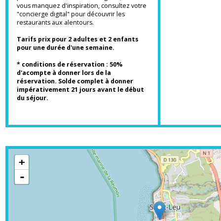
(réfrigérateur, micro-ondes, bouilloire, grille-
pain, four multifonctions, cafetière, plaque
de cuisson, vaisselle, ustensiles de cuisine,
lave-linge et lave-vaisselle) pourra vous
permettre de cuisiner à votre guise, et si
vous manquez d'inspiration, consultez votre
"concierge digital" pour découvrir les
restaurants aux alentours.
Tarifs prix pour 2 adultes et 2 enfants
pour une durée d'une semaine.
* conditions de réservation : 50%
d'acompte à donner lors de la
réservation. Solde complet à donner
impérativement 21 jours avant le début
du séjour.
+