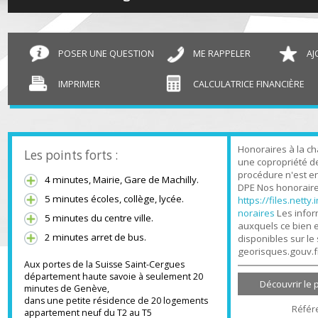
T2 Saint-Cergues
48.05 m²
POSER UNE QUESTION
ME RAPPELER
IMPRIMER
CALCULATRICE FINANCIÈR
Honoraires à l
Les points forts :
une copropriét
procédure n'es
4 minutes, Mairie, Gare de Machilly.
DPE Nos honora
5 minutes écoles, collège, lycée.
https://files.n
noraires
Les in
5 minutes du centre ville.
auxquels ce bi
2 minutes arret de bus.
disponibles sur
georisques.gou
Aux portes de la Suisse Saint-Cergues
département haute savoie à seulement 20