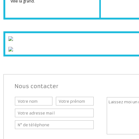
Communes proches de Saint-Cergues.
Machilly,Juvigny. Bons-en-Chablais. Lucinges.
Saxel. Annemasse. Vetraz Monthoux. Bonne.
Cranves sales.
Ville la grand.
Nous contacter