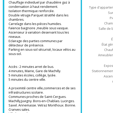
Découvrir
minutes de Genève,
dans une petite résidence de 20 logements
Ré
appartement neuf du T2 au T5
Chauffage individuel par chaudière gaz à
condensation à haut rendement.
Type d'appa
Isolation thermique renforcée.
Double vitrage.Parquet stratifié dans les
chambres.
Ch
Carrelage dans les pièces humides.
Faïence baignoire ,meuble sous vasque.
Salle 
Ascenseur à variation deservant tous les
niveaux.
Eclairage des parties communes par
État
détecteur de présence.
Parking en sous-sol sécurisé, locaux vélos au
Ch
sous-sol.
Ameub
Ex
Accès : 2 minutes arret de bus.
4 minutes, Mairie, Gare de Machilly.
Stationnem
5 minutes écoles, collège, lycée.
As
5 minutes du centre ville.
A proximité centre ville,commerces et de ses
infrastructures scolaire.