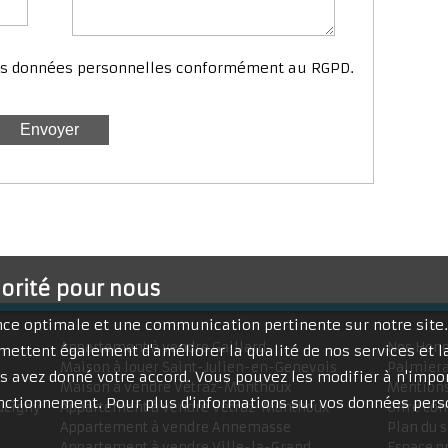
mes données personnelles conformément au RGPD.
iorité pour nous
ence optimale et une communication pertinente sur notre site
Appartement à vendre Gaillard
Nos Hono
mettent également d'améliorer la qualité de nos services et la
Maison à louer Saint-Julien-en-Genevois
Palmiera
 avez donné votre accord. Vous pouvez les modifier à n'impor
Maison à vendre Vétraz-Monthoux
Mentions
fonctionnement. Pour plus d'informations sur vos données pers
ucigny
Appartement à vendre Vétraz-Monthoux
Offre co
Appartement à vendre Annemasse
Plan du s
Appartement à vendre Ville-la-Grand
Espace p