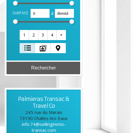
à
SURFACE
1
2
3
4
+
Palmieras Transac &
Travel Co
245 rue du Marais
73190
Challes-les-Eaux
info.74@sellingimmo-
transac.com