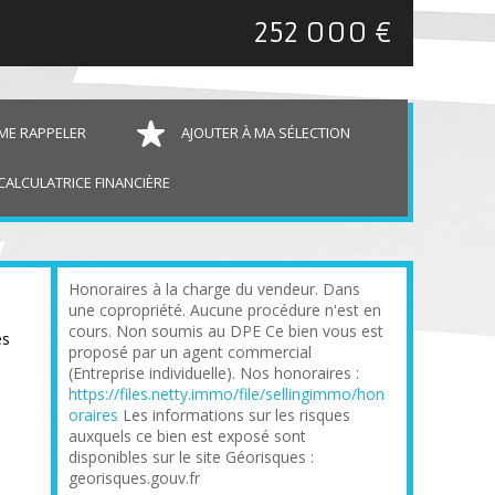
252 000 €
ME RAPPELER
AJOUTER À MA SÉLECTION
CALCULATRICE FINANCIÈRE
Honoraires à la charge du vendeur. Dans
une copropriété. Aucune procédure n'est en
cours. Non soumis au DPE Ce bien vous est
es
proposé par un agent commercial
(Entreprise individuelle). Nos honoraires :
https://files.netty.immo/file/sellingimmo/hon
oraires
Les informations sur les risques
auxquels ce bien est exposé sont
disponibles sur le site Géorisques :
georisques.gouv.fr