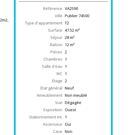
Référence
VA2590
e
Ville
Publier
74500
12m2,
Type d'appartement
T2
Surface
47.52
m²
.
Séjour
28
m²
Balcon
12
m²
Pièces
2
Chambres
1
Salle d'eau
1
WC
1
Étage
2
État général
Neuf
Ameublement
Non meublé
Vue
Dégagée
Exposition
Ouest
Stationnement int.
1
Ascenseur
Oui
Cave
Non