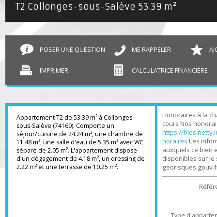
T2 Collonges-sous-Salève
53.39 m²
POSER UNE QUESTION
ME RAPPELER
IMPRIMER
CALCULATRICE FINANCIÈR
Honoraires à l
Appartement T2 de 53.39 m² à Collonges-
cours Nos hono
sous-Salève (74160). Comporte un
https://files.n
séjour/cuisine de 24.24 m², une chambre de
noraires
Les in
11.48 m², une salle d'eau de 5.35 m² avec WC
auxquels ce bi
séparé de 2.05 m². L'appartement dispose
disponibles sur
d'un dégagement de 4.18 m², un dressing de
2.22 m² et une terrasse de 10.25 m².
georisques.gou
Ré