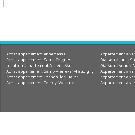
J'accepte le traitement de mes données personnell
En savoir plus
Achat appartement Annemasse
Appartement à 
Achat appartement Saint-Cergues
Maison à louer
Location appartement Annemasse
Maison à vend
Achat appartement Saint-Pierre-en-Faucigny
Appartement à
Achat appartement Thonon-les-Bains
Appartement à
Achat appartement Ferney-Voltaire
Appartement à 