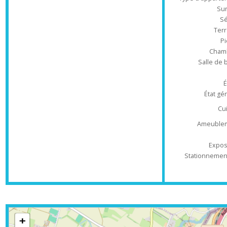
Type d'appa
T
Ch
Salle 
État
Ameub
Ex
Stationnem