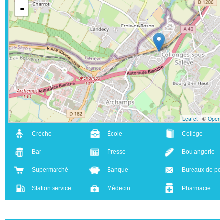
+
-
Leaflet
| ©
Crèche
École
Collège
Bar
Presse
Boulanger
Supermarché
Banque
Bureaux d