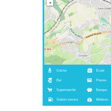
-
Crèche
École
Bar
Presse
Supermarché
Banque
Station service
Médecin