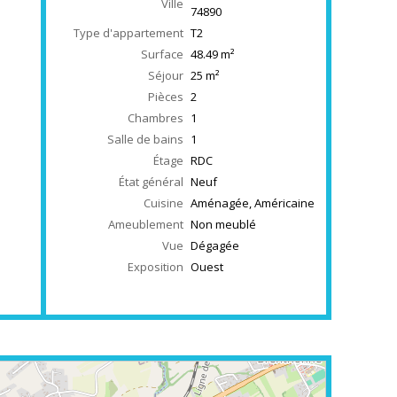
Ville
74890
Type d'appartement
T2
Surface
48.49
m²
Séjour
25
m²
Pièces
2
Chambres
1
Salle de bains
1
Étage
RDC
État général
Neuf
Cuisine
Aménagée, Américaine
Ameublement
Non meublé
Vue
Dégagée
Exposition
Ouest