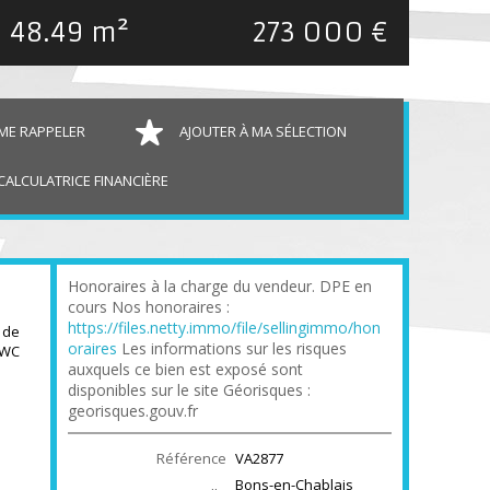
s
48.49 m²
273 000 €
ME RAPPELER
AJOUTER À MA SÉLECTION
CALCULATRICE FINANCIÈRE
Honoraires à la charge du vendeur. DPE en
cours Nos honoraires :
https://files.netty.immo/file/sellingimmo/hon
 de
oraires
Les informations sur les risques
 WC
auxquels ce bien est exposé sont
disponibles sur le site Géorisques :
georisques.gouv.fr
Référence
VA2877
Bons-en-Chablais