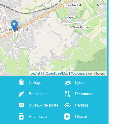
Leaflet
| ©
OpenStreetMap
|
Foursquare
contributors
Collège
Lycée
Boulangerie
Restaurant
Bureaux de poste
Parking
Pharmacie
Hôpital