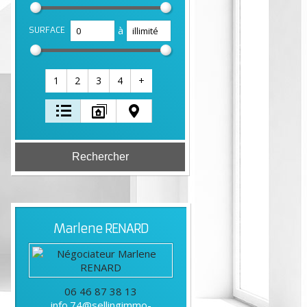
à
SURFACE
1
2
3
4
+
Marlene
RENARD
06 46 87 38 13
info.74@sellingimmo-