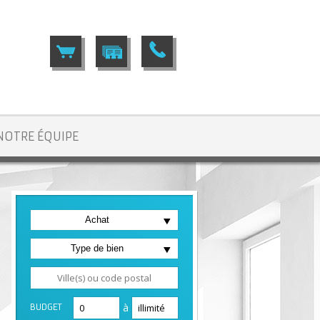
NOTRE ÉQUIPE
Achat
T2 VA2877
Type de bien
à
BUDGET