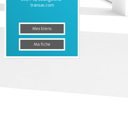
transac.com
Mes biens
Ma fiche