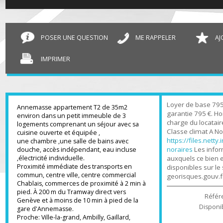
T2 Annemasse
35 m²
POSER UNE QUESTION
ME RAPPELER
IMPRIMER
Loyer de base 
Annemasse appartement T2 de 35m2
garantie 795 €.
environ dans un petit immeuble de 3
charge du locat
logements comprenant un séjour avec sa
Classe climat A
cuisine ouverte et équipée ,
https://files.n
une chambre ,une salle de bains avec
noraires
Les in
douche, accès indépendant, eau incluse
,électricité individuelle.
auxquels ce bi
Proximité immédiate des transports en
disponibles sur
commun, centre ville, centre commercial
georisques.gou
Chablais, commerces de proximité à 2 min à
pied. À 200 m du Tramway direct vers