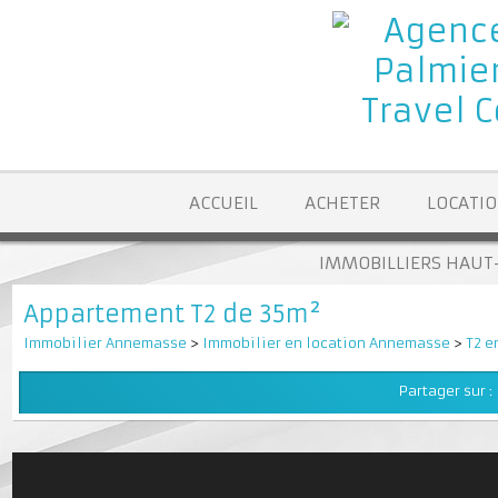
ACCUEIL
ACHETER
LOCA
IMMOBILLIERS H
Appartement T2 de 35m²
Immobilier Annemasse
>
Immobilier en location Annemasse
>
T
Partager su