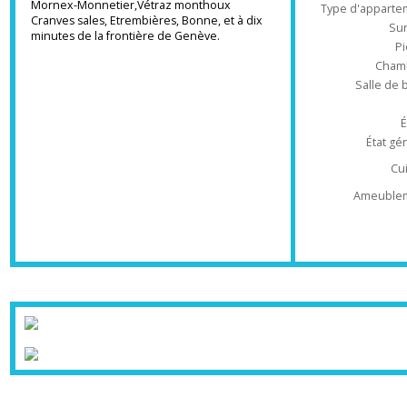
Ré
Genève et à moins de 10 min à pied de la
Dispo
gare d'Annemasse.
Proche: Ville-la-grand, Ambilly, Gaillard,
Mornex-Monnetier,Vétraz monthoux
Type d'appa
Cranves sales, Etrembières, Bonne, et à dix
minutes de la frontière de Genève.
Ch
Salle 
État
Ameub