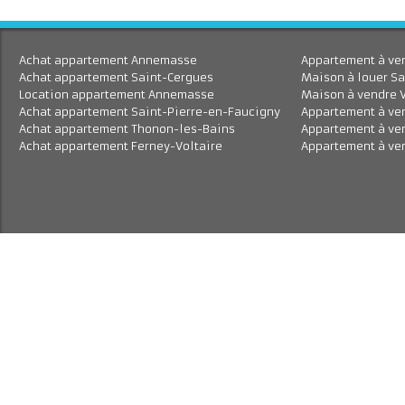
Achat appartement Annemasse
Appartement à 
Achat appartement Saint-Cergues
Maison à louer
Location appartement Annemasse
Maison à vend
Achat appartement Saint-Pierre-en-Faucigny
Appartement à
Achat appartement Thonon-les-Bains
Appartement à
Achat appartement Ferney-Voltaire
Appartement à 