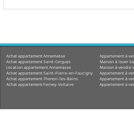
J'accepte le traitement de mes données personnell
En savoir plus
Achat appartement Annemasse
Appartement à 
Achat appartement Saint-Cergues
Maison à louer
Location appartement Annemasse
Maison à vend
Achat appartement Saint-Pierre-en-Faucigny
Appartement à
Achat appartement Thonon-les-Bains
Appartement à
Achat appartement Ferney-Voltaire
Appartement à 