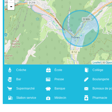
+
-
Leaflet
| ©
Crèche
École
Collège
Bar
Presse
Boulanger