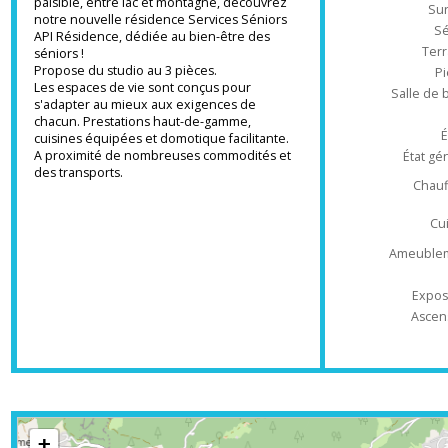
Ré
Une résidence Services Seniors meublée en
plein coeur de Thônes... Située en centre de
village, dans un environnement verdoyant et
Type d'appa
paisible, entre lac et montagne, découvrez
notre nouvelle résidence Services Séniors
API Résidence, dédiée au bien-être des
T
séniors !
Propose du studio au 3 pièces.
Les espaces de vie sont conçus pour
Salle 
s'adapter au mieux aux exigences de
chacun. Prestations haut-de-gamme,
cuisines équipées et domotique facilitante.
A proximité de nombreuses commodités et
État
des transports.
Ch
Ameub
Ex
As