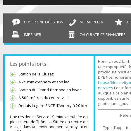
T1 Thônes
30.87 m²
POSER UNE QUESTION
ME RAPPELER
IMPRIMER
CALCULATRICE FINANCIÈR
Honoraires à l
Les points forts :
une copropriét
procédure n'es
Station de la Clusaz
DPE Nos honora
À 25 min d’Annecy et son lac
https://files.n
noraires
Les in
Station du Grand-Bornand en hiver
auxquels ce bi
À 500 mètres du centre-ville
disponibles sur
georisques.gou
Depuis la gare SNCF d’Annecy à 20 km