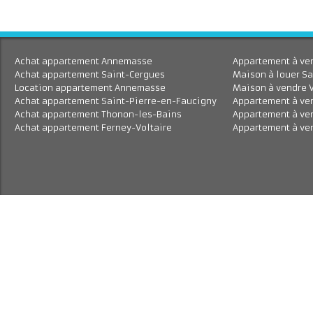
Achat appartement Annemasse
Appartement à 
Achat appartement Saint-Cergues
Maison à louer
Location appartement Annemasse
Maison à vend
Achat appartement Saint-Pierre-en-Faucigny
Appartement à
Achat appartement Thonon-les-Bains
Appartement à
Achat appartement Ferney-Voltaire
Appartement à 