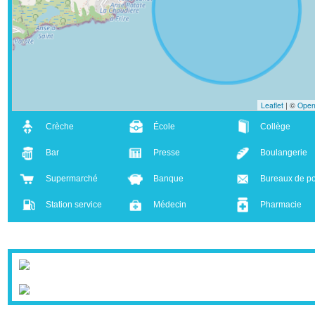
-
Leaflet
| ©
Crèche
École
Collège
Bar
Presse
Boulanger
Supermarché
Banque
Bureaux d
Station service
Médecin
Pharmaci