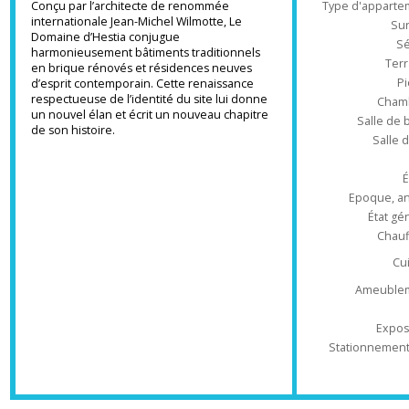
1900, la réalisation se distingue par son
Ré
architecture d’une grande richesse.
Type d'appa
Conçu par l’architecte de renommée
internationale Jean-Michel Wilmotte, Le
Domaine d’Hestia conjugue
harmonieusement bâtiments traditionnels
T
en brique rénovés et résidences neuves
d’esprit contemporain. Cette renaissance
respectueuse de l’identité du site lui donne
Ch
un nouvel élan et écrit un nouveau chapitre
Salle 
de son histoire.
Sal
Epoque
État
Ch
Ameub
Ex