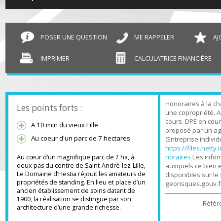
Duplex Lille
84.05 m²
POSER UNE QUESTION
ME RAPPELER
IMPRIMER
CALCULATRICE FINANCIÈR
Honoraires à l
Les points forts :
une copropriét
cours. DPE en c
A 10 min du vieux Lille
proposé par u
Au coeur d'un parc de 7 hectares
(Entreprise indi
https://files.n
noraires
Les in
Au cœur d’un magnifique parc de 7 ha, à
auxquels ce bi
deux pas du centre de Saint-André-lez-Lille,
Le Domaine d’Hestia réjouit les amateurs de
disponibles sur
propriétés de standing. En lieu et place d’un
georisques.gou
ancien établissement de soins datant de