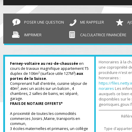
Duplex Ferney-Voltaire
106 m²
POSER UNE QUESTION
ME RAPPELER
IMPRIMER
CALCULATRICE FINANCIÈR
Honoraires à l
Ferney-voltaire au rez-de-chaussée
en
une copropriét
cours de travaux magnifique appartement T5
procédure n'es
duplex de 106m² (surface utile 127M²)
aux
honoraires :
portes de la Suisse.
https://files.n
Comprenant hall d'entrée, cuisine séjour de
noraires
Les in
40m², avec un accès sur un balcon , 4
chambres, 2 salles de bains, wc séparé,
auxquels ce bi
garage.
disponibles sur
FRAIS DE NOTAIRE OFFERTS*
georisques.gou
A proximité de toutes les commodités