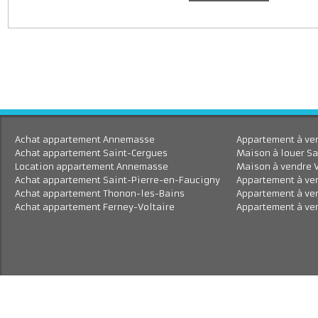
J'accepte le traitement de mes données personnell
En savoir plus
Achat appartement Annemasse
Appartement à 
Achat appartement Saint-Cergues
Maison à louer
Location appartement Annemasse
Maison à vend
Achat appartement Saint-Pierre-en-Faucigny
Appartement à
Achat appartement Thonon-les-Bains
Appartement à
Achat appartement Ferney-Voltaire
Appartement à 