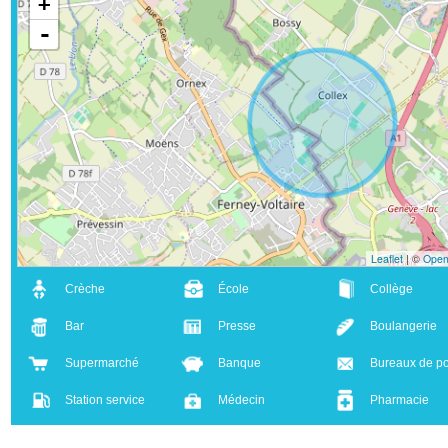
+
-
Leaflet
| ©
Crèche
École
Collège
Bar
Presse
Boulanger